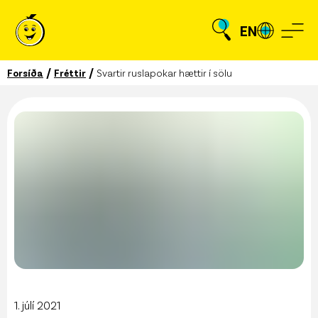
EN
/
/
Forsíða
Fréttir
Svartir ruslapokar hættir í sölu
1. júlí 2021