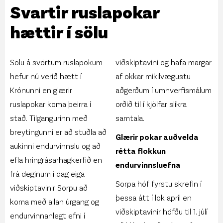
Svartir ruslapokar
hættir í sölu
Sölu á svörtum ruslapokum
viðskiptavini og hafa margar
hefur nú verið hætt í
af okkar mikilvægustu
Krónunni en glærir
aðgerðum í umhverfismálum
ruslapokar koma þeirra í
orðið til í kjölfar slíkra
stað. Tilgangurinn með
samtala.
breytingunni er að stuðla að
Glærir pokar auðvelda
aukinni endurvinnslu og að
rétta flokkun
efla hringrásarhagkerfið en
endurvinnsluefna
frá deginum í dag eiga
Sorpa hóf fyrstu skrefin í
viðskiptavinir Sorpu að
þessa átt í lok apríl en
koma með allan úrgang og
viðskiptavinir höfðu til 1. júlí
endurvinnanlegt efni í