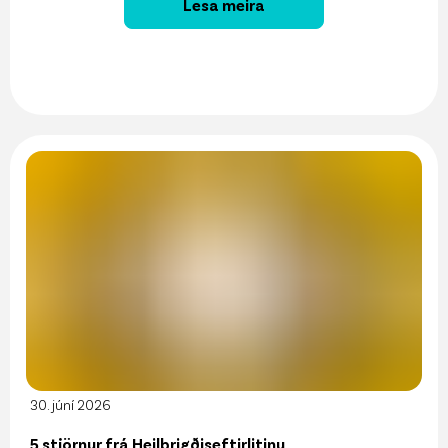
Lesa meira
30. júní 2026
5 stjörnur frá Heilbrigðiseftirlitinu