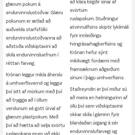
að klára birgðir sínar af
glærum pokum á
svörtum
endurvinnslustöðvar. Glæru
ruslapokum. Stuðningur
pokunum er ætlað að
atvinnulífsins skiptir lykilmáli
auðvelda starfsfólki
fyrir innleiðingu
endurvinnslustöðvanna að
hringrásarhagkerfisins og
aðstoða viðskiptavini að
Krónan hefur sýnt
skila endurvinnsluefnum í
mikilvægt fordæmi með
réttan farveg.
framsæknum aðgerðum
Krónan leggur mikla áherslu
sínum í þágu umhverfisins.
á umhverfisvernd og leggur
Staðreyndin er því miður sú
því sitt af mörkum með því
að meira en helmingurinn af
að tryggja að í öllum
öllu því sem viðskiptavinir
verslunum sé gott úrval af
okkar skila í gáminn fyrir
glærum plastpokum. Með
blandaðan úrgang á sér
því að hætta að selja svörtu
endurvinnslufarvegi og
ruslapokana erum við ekki