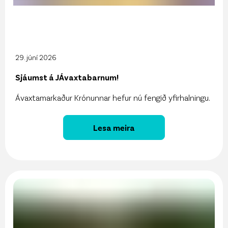
29. júní 2026
Sjáumst á JÁvaxtabarnum!
Ávaxtamarkaður Krónunnar hefur nú fengið yfirhalningu.
Lesa meira