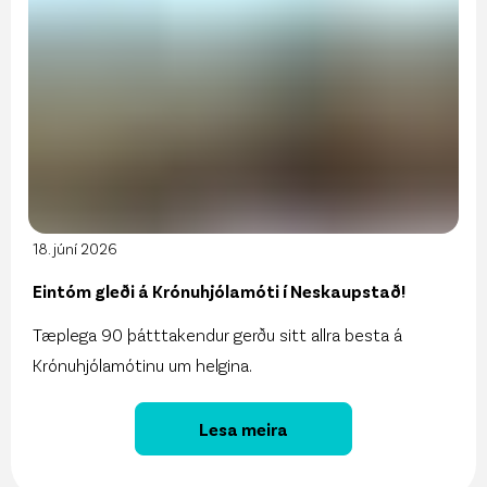
18. júní 2026
Eintóm gleði á Krónuhjólamóti í Neskaupstað!
Tæplega 90 þátttakendur gerðu sitt allra besta á
Krónuhjólamótinu um helgina.
Lesa meira