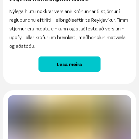
Nýlega hlutu nokkrar verslanir Krónunnar 5 stjörnur í
reglubundnu eftirliti Heilbrigðiseftirlits Reykjavíkur. Fimm
stjörnur eru hæsta einkunn og staðfesta að verslunin
uppfylli allar kröfur um hreinlæti, meðhöndlun matvæla
og aðstöðu.
Lesa meira