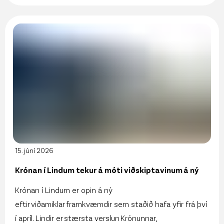
15. júní 2026
Krónan í Lindum tekur á móti viðskiptavinum á ný
Krónan í Lindum er opin á ný
eftir viðamiklar framkvæmdir sem staðið hafa yfir frá því
í apríl. Lindir er stærsta verslun Krónunnar,