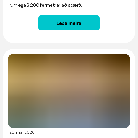
rúmlega 3.200 fermetrar að stærð.
Lesa meira
29. maí 2026