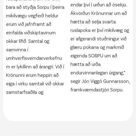
endar því í urðun að ósekju.
bara að styðja Sorpu í þeirra
Ákvörðun Krónunnar um að
mikilvægu vegferð heldur
hætta að selja svarta
erum við jafnframt að
ruslapoka er því mikilvæg og
einfalda viðskiptavinum
er afgerandi stuðningur við
okkar lífið. Samtal og
glæru pokana og markmið
samvinna í
eigenda SORPU um að
umhverfisverndarverkefnu
hætta að urða
m er lykillinn að árangri. Við í
endurvinnanlegan úrgang,“
Krónunni erum heppin að
segir Jón Viggó Gunnarsson,
eiga í virku samtali við okkar
framkvæmdastjóri Sorpu.
samstarfsaðila og