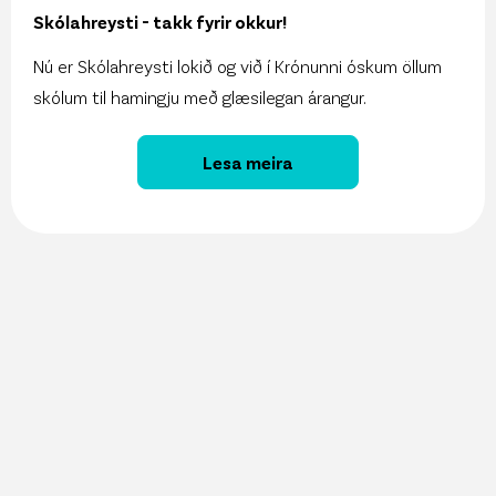
Skólahreysti - takk fyrir okkur!
Nú er Skólahreysti lokið og við í Krónunni óskum öllum
skólum til hamingju með glæsilegan árangur.
Lesa meira
27. maí 2026
Vöruúrval Krónunnar aðgengilegt í gegnum
ChatGPT
13. maí 2026
Sjálfbærniskýrsla Krónunnar er komin út!
11. maí 2026
Krónan kynnir Snjallspjallið á Nýsköpunarvikunni!
8. maí 2026
Krónan hlýtur Sjálfbærniásinn í þriðja sinn