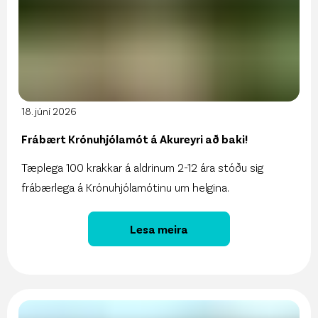
18. júní 2026
Frábært Krónuhjólamót á Akureyri að baki!
Tæplega 100 krakkar á aldrinum 2-12 ára stóðu sig
frábærlega á Krónuhjólamótinu um helgina.
Lesa meira