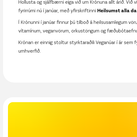
Hollusta og sjálfbærni eiga við um Krónuna allt árið. Við
fyrirrúmi nú í janúar, með yfirskriftinni
Heilsumst alla dag
Í Krónunni í janúar finnur þú tilboð á heilsusamlegum v
vítamínum, veganvörum, orkustöngum og fæðubótaefnum. 
Krónan er einnig stoltur styrktaraðili Veganúar í ár sem 
umhverfið.