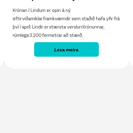
Krónan í Lindum er opin á ný
eftir viðamiklar framkvæmdir sem staðið hafa yfir frá
því í apríl. Lindir er stærsta verslun Krónunnar,
rúmlega 3.200 fermetrar að stærð.
Lesa meira
gt í gegnum ChatGPT
komin út!
ýsköpunarvikunni!
riðja sinn
félagsstyrk Krónunnar!