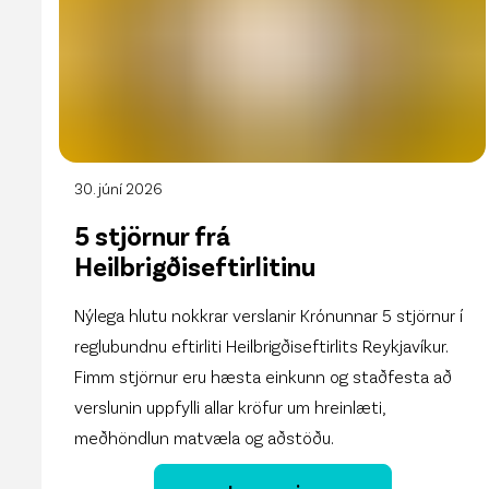
30. júní 2026
5 stjörnur frá
Heilbrigðiseftirlitinu
Nýlega hlutu nokkrar verslanir Krónunnar 5 stjörnur í
reglubundnu eftirliti Heilbrigðiseftirlits Reykjavíkur.
Fimm stjörnur eru hæsta einkunn og staðfesta að
verslunin uppfylli allar kröfur um hreinlæti,
meðhöndlun matvæla og aðstöðu.