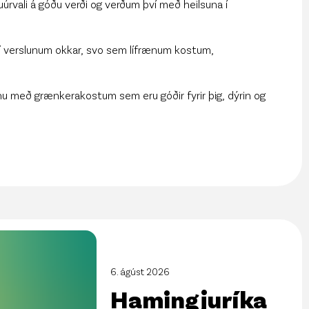
uúrvali á góðu verði og verðum því með heilsuna í
u í verslunum okkar, svo sem lífrænum kostum,
úsinu með grænkerakostum sem eru góðir fyrir þig, dýrin og
6. ágúst 2026
Hamingjuríka