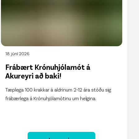
18. júní 2026
Frábært Krónuhjólamót á
Akureyri að baki!
Tæplega 100 krakkar á aldrinum 2-12 ára stóðu sig
frábærlega á Krónuhjólamótinu um helgina.