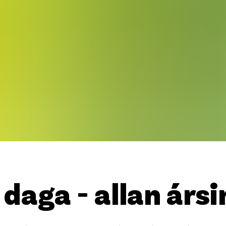
Stö
Krón
Skrá
daga - allan ársi