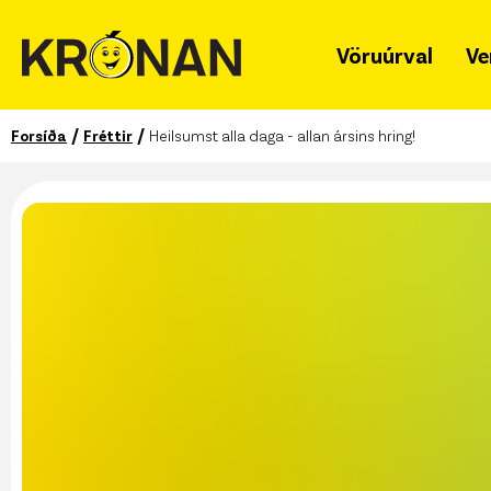
Vöruúrval
Ve
/
/
Forsíða
Fréttir
Heilsumst alla daga - allan ársins hring!