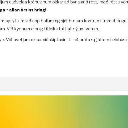
 viljum auðvelda Krónuvinum okkar að byrja árið rétt, með réttu vör
a - allan ársins hring!
örum og lyftum við upp hollum og sjálfbærum kostum í framstilling
Við kynnum einnig til leiks fullt af nýjum vörum.
fyrr. Við hvetjum okkar viðskiptavini til að prófa sig áfram í eldh