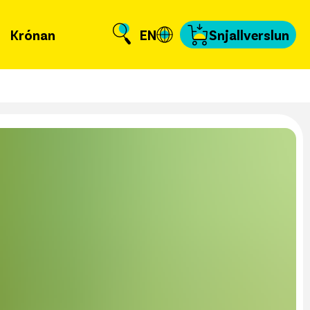
Krónan
EN
Snjallverslun
Krónuna
ð er að frétta?
llverslun
nnað og skundað
, tengiliðir & fyrir
miðla
fakort
a að kvittun
a samband