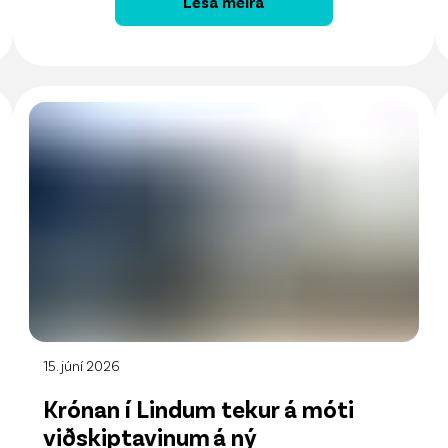
Lesa meira
15. júní 2026
Krónan í Lindum tekur á móti
viðskiptavinum á ný