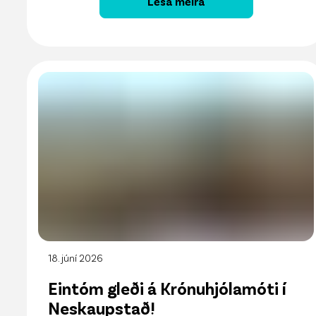
Lesa meira
18. júní 2026
Eintóm gleði á Krónuhjólamóti í
Neskaupstað!