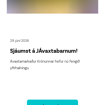
29. júní 2026
Sjáumst á JÁvaxtabarnum!
Ávaxtamarkaður Krónunnar hefur nú fengið
yfirhalningu.