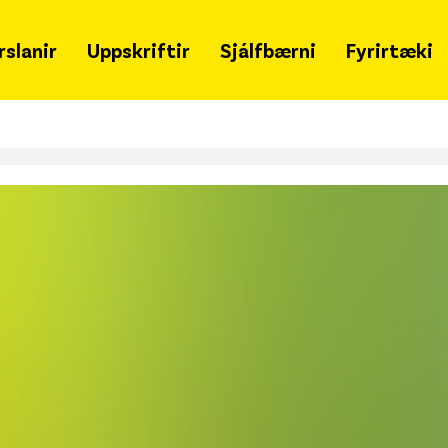
rslanir
Uppskriftir
Sjálfbærni
Fyrirtæki
Grænir mánudagar
Um 
Samfélagsleg ábyrgð
Hva
Sjálfbærniskýrsla
Snja
Lýðheilsa
Ska
Tímalína
Merki
fjöl
Matarsóun
Gja
Styrkir
Leit
Merkileg merki
Haf
Svansvottun