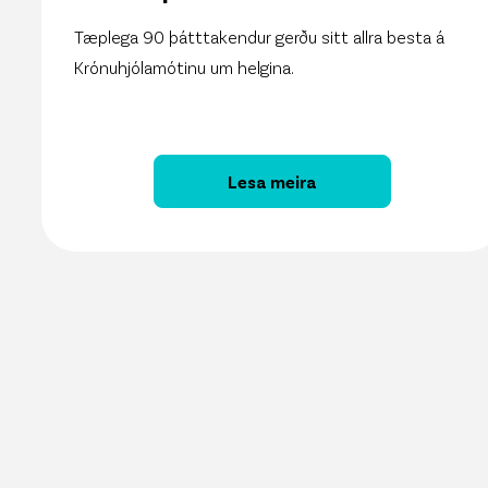
Tæplega 90 þátttakendur gerðu sitt allra besta á
Krónuhjólamótinu um helgina.
Lesa meira
27. maí 2026
Vöruúrval Krónunnar aðgengile
13. maí 2026
Sjálfbærniskýrsla Krónunnar er 
11. maí 2026
Krónan kynnir Snjallspjallið á N
8. maí 2026
Krónan hlýtur Sjálfbærniásinn í þ
6. maí 2026
Nú er opið fyrir umsóknir í Sam