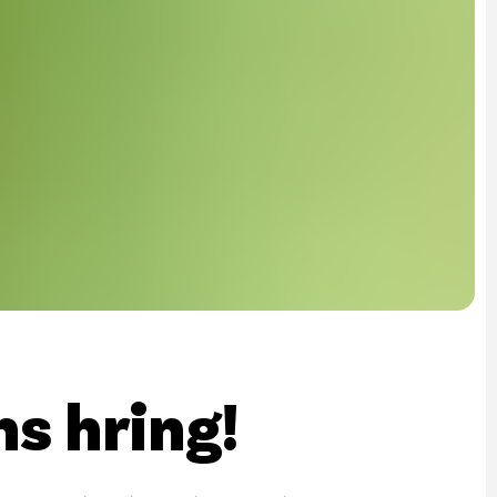
rf og mannauður
an Public API
 á póstlista
ns hring!