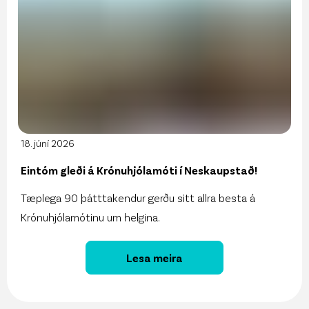
18. júní 2026
Eintóm gleði á Krónuhjólamóti í Neskaupstað!
Tæplega 90 þátttakendur gerðu sitt allra besta á
Krónuhjólamótinu um helgina.
Lesa meira