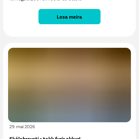
Lesa meira
29. maí 2026
Skólahreysti - takk fyrir okkur!