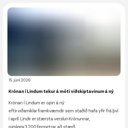
15. júní 2026
Krónan í Lindum tekur á móti viðskiptavinum á ný
Krónan í Lindum er opin á ný
eftir viðamiklar framkvæmdir sem staðið hafa yfir frá því
í apríl. Lindir er stærsta verslun Krónunnar,
rúmlega 3.200 fermetrar að stærð.