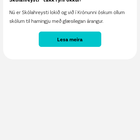
Nú er Skólahreysti lokið og við í Krónunni óskum öllum
skólum til hamingju með glæsilegan árangur.
Lesa meira
27. maí 2026
Vöruúrval Krónunnar aðgengilegt í gegnum
ChatGPT
13. maí 2026
Sjálfbærniskýrsla Krónunnar er komin út!
11. maí 2026
Krónan kynnir Snjallspjallið á Nýsköpunarvikunni!
8. maí 2026
Krónan hlýtur Sjálfbærniásinn í þriðja sinn
6. maí 2026