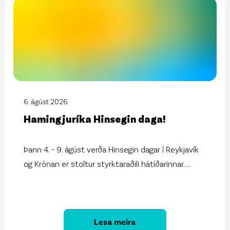
6. ágúst 2026
Hamingjuríka Hinsegin daga!
Þann 4. - 9. ágúst verða Hinsegin dagar í Reykjavík
og Krónan er stoltur styrktaraðili hátíðarinnar.
...
Lesa meira