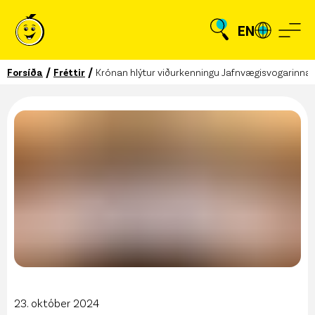
EN
/
/
Forsíða
Fréttir
Krónan hlýtur viðurkenningu Jafnvægisvogarinna
23. október 2024