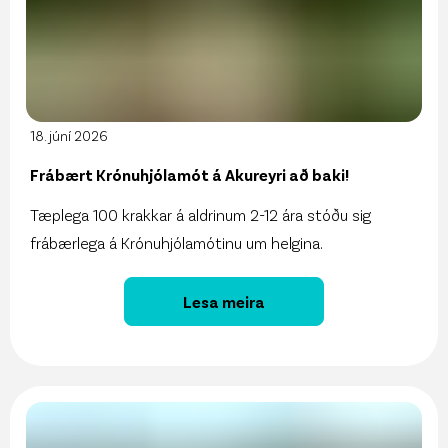
18. júní 2026
Frábært Krónuhjólamót á Akureyri að baki!
Tæplega 100 krakkar á aldrinum 2-12 ára stóðu sig
frábærlega á Krónuhjólamótinu um helgina.
Lesa meira