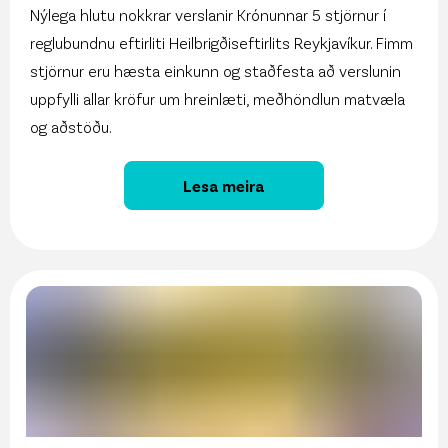
Nýlega hlutu nokkrar verslanir Krónunnar 5 stjörnur í
reglubundnu eftirliti Heilbrigðiseftirlits Reykjavíkur. Fimm
stjörnur eru hæsta einkunn og staðfesta að verslunin
uppfylli allar kröfur um hreinlæti, meðhöndlun matvæla
og aðstöðu.
Lesa meira