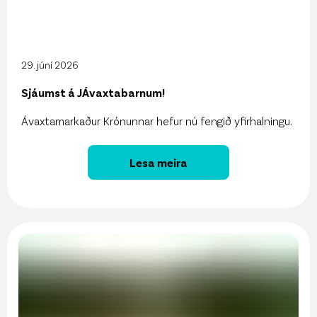
29. júní 2026
Sjáumst á JÁvaxtabarnum!
Ávaxtamarkaður Krónunnar hefur nú fengið yfirhalningu.
Lesa meira