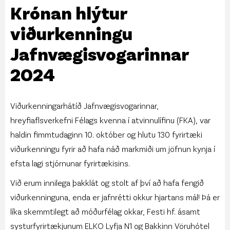
Krónan hlýtur
viðurkenningu
Jafnvægisvogarinnar
2024
Viðurkenningarhátíð Jafnvægisvogarinnar,
hreyfiaflsverkefni Félags kvenna í atvinnulífinu (FKA), var
haldin fimmtudaginn 10. október og hlutu 130 fyrirtæki
viðurkenningu fyrir að hafa náð markmiði um jöfnun kynja í
efsta lagi stjórnunar fyrirtækisins.
Við erum innilega þakklát og stolt af því að hafa fengið
viðurkenninguna, enda er jafnrétti okkur hjartans mál! Þá er
líka skemmtilegt að móðurfélag okkar, Festi hf. ásamt
systurfyrirtækjunum ELKO Lyfja N1 og Bakkinn Vöruhótel