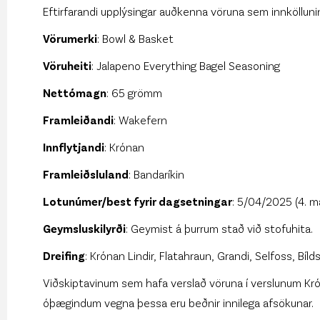
Eftirfarandi upplýsingar auðkenna vöruna sem innkölluni
Vörumerki
: Bowl & Basket
Vöruheiti
: Jalapeno Everything Bagel Seasoning
Nettómagn
: 65 grömm
Framleiðandi
: Wakefern
Innflytjandi
: Krónan
Framleiðsluland
: Bandaríkin
Lotunúmer/best fyrir dagsetningar
: 5/04/2025 (4. 
Geymsluskilyrði
: Geymist á þurrum stað við stofuhita.
Dreifing
: Krónan Lindir, Flatahraun, Grandi, Selfoss, Bíld
Viðskiptavinum sem hafa verslað vöruna í verslunum Krónu
óþægindum vegna þessa eru beðnir innilega afsökunar.