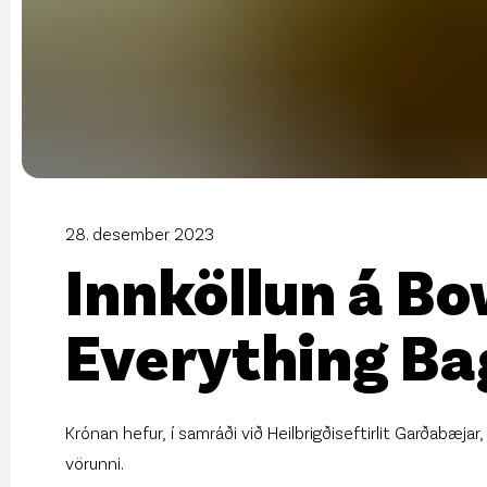
28. desember 2023
Innköllun á Bo
Everything Ba
Krónan hefur, í samráði við Heilbrigðiseftirlit Garðabæja
vörunni.