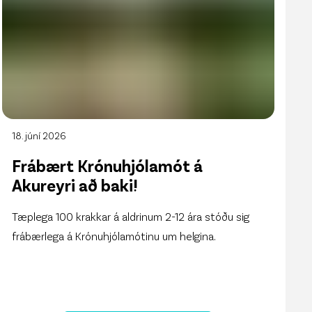
18. júní 2026
Frábært Krónuhjólamót á
Akureyri að baki!
Tæplega 100 krakkar á aldrinum 2-12 ára stóðu sig
frábærlega á Krónuhjólamótinu um helgina.