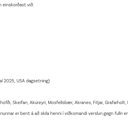
n einskorðast við:
maí 2025, USA dagsetning)
shöfði, Skeifan, Akureyri, Mosfellsbær, Akranes, Fitjar, Grafarholt,
nnar er bent á að skila henni í viðkomandi verslun gegn fullri en