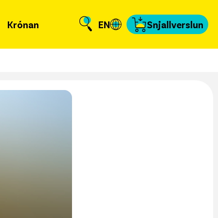
Krónan
EN
Snjallverslun
Krónuna
ð er að frétta?
llverslun
nnað og skundað
, tengiliðir & fyrir
miðla
fakort
a að kvittun
a samband