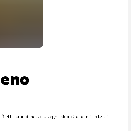
rf og mannauður
an Public API
 á póstlista
peno
allað eftirfarandi matvöru vegna skordýra sem fundust í