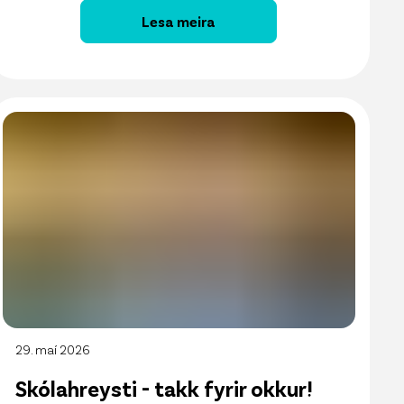
Lesa meira
29. maí 2026
Skólahreysti - takk fyrir okkur!