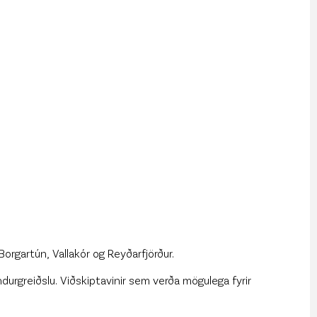
 Borgartún, Vallakór og Reyðarfjörður.
durgreiðslu. Viðskiptavinir sem verða mögulega fyrir