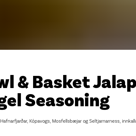
Stö
Krón
Skrá
wl & Basket Jala
gel Seasoning
r, Hafnarfjarðar, Kópavogs, Mosfellsbæjar og Seltjarnarness, innk