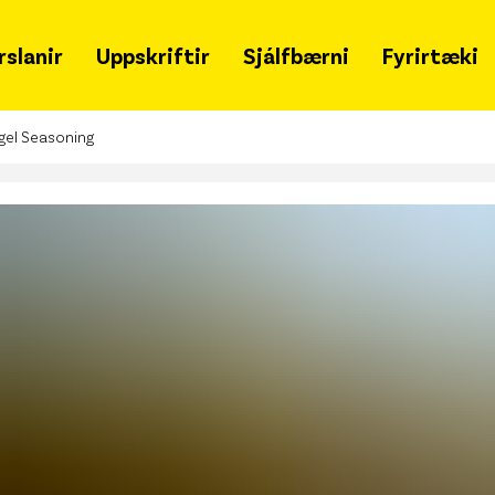
rslanir
Uppskriftir
Sjálfbærni
Fyrirtæki
Grænir mánudagar
Um 
agel Seasoning
Samfélagsleg ábyrgð
Hva
Sjálfbærniskýrsla
Snja
Lýðheilsa
Ska
Tímalína
Merki
fjöl
Matarsóun
Gja
Styrkir
Leit
Merkileg merki
Haf
Svansvottun