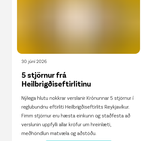
30. júní 2026
5 stjörnur frá
Heilbrigðiseftirlitinu
Nýlega hlutu nokkrar verslanir Krónunnar 5 stjörnur í
reglubundnu eftirliti Heilbrigðiseftirlits Reykjavíkur.
Fimm stjörnur eru hæsta einkunn og staðfesta að
verslunin uppfylli allar kröfur um hreinlæti,
meðhöndlun matvæla og aðstöðu.