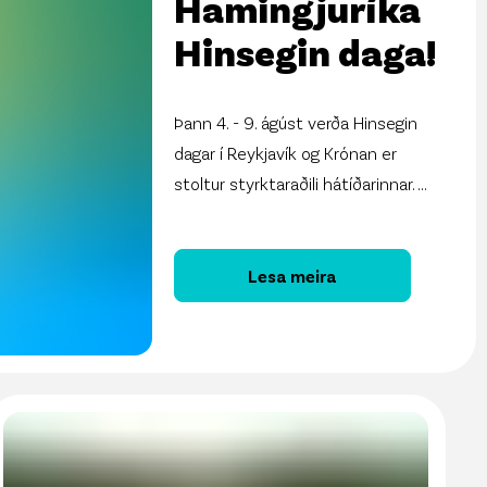
Hamingjuríka
Hinsegin daga!
Þann 4. - 9. ágúst verða Hinsegin
dagar í Reykjavík og Krónan er
stoltur styrktaraðili hátíðarinnar.
...
Lesa meira