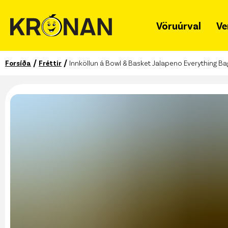
Vöruúrval
Ve
/
/
Forsíða
Fréttir
Innköllun á Bowl & Basket Jalapeno Everything B