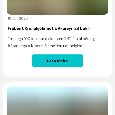
18. júní 2026
Frábært Krónuhjólamót á Akureyri að baki!
Tæplega 100 krakkar á aldrinum 2-12 ára stóðu sig
frábærlega á Krónuhjólamótinu um helgina.
Lesa meira