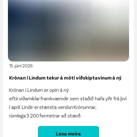
15. júní 2026
Krónan í Lindum tekur á móti viðskiptavinum á ný
Krónan í Lindum er opin á ný
eftir viðamiklar framkvæmdir sem staðið hafa yfir frá því
í apríl. Lindir er stærsta verslun Krónunnar,
rúmlega 3.200 fermetrar að stærð.
Lesa meira