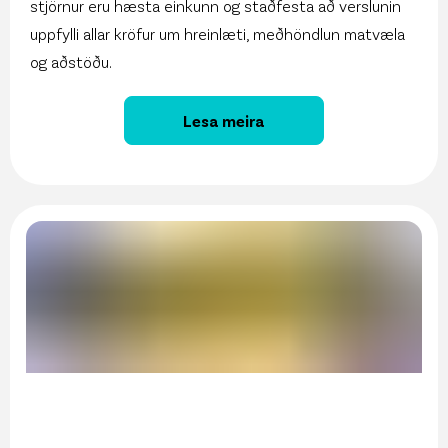
stjörnur eru hæsta einkunn og staðfesta að verslunin
uppfylli allar kröfur um hreinlæti, meðhöndlun matvæla
og aðstöðu.
Lesa meira