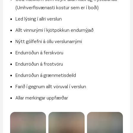
(Umhverfisvænasti kostur sem er í boði)
Led lýsing í allri verslun
Allt vinnurými í kjötpökkun endurnýjað
Nýtt gólfefni á öllu verslunarrými
Endurröðun á ferskvöru
Endurröðun á frostvöru
Endurröðun á grænmetisdeild
Farið í gegnum allt vöruval í verslun
Allar merkingar uppfærðar