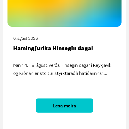
6. ágúst 2026
Hamingjuríka Hinsegin daga!
Þann 4. - 9. ágúst verða Hinsegin dagar í Reykjavík
og Krónan er stoltur styrktaraðili hátíðarinnar.
...
Lesa meira