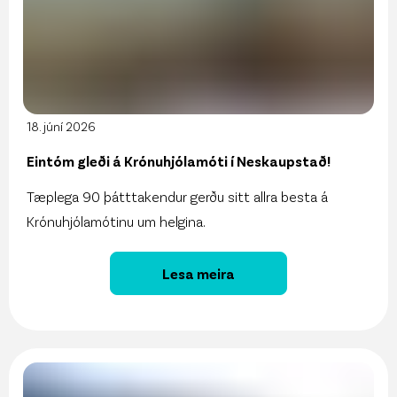
18. júní 2026
Eintóm gleði á Krónuhjólamóti í Neskaupstað!
Tæplega 90 þátttakendur gerðu sitt allra besta á
Krónuhjólamótinu um helgina.
Lesa meira