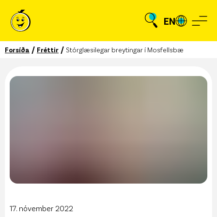
EN
/
/
Forsíða
Fréttir
Stórglæsilegar breytingar í Mosfellsbæ
17. nóvember 2022