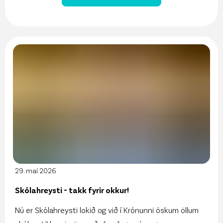
29. maí 2026
Skólahreysti - takk fyrir okkur!
Nú er Skólahreysti lokið og við í Krónunni óskum öllum