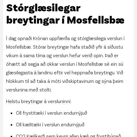
Stórglæsilegar
breytingar í Mosfellsbæ
Í dag opnaði Krónan uppfærða og stórglæsilega verslun í
Mosfellsbæ. Stórar breytingar hafa staðið yfir á síðustu
vikum á sama tíma og verslun hefur verið opin. Það er
óhætt að segja að okkar verslun í Mosfellsbæ sé ein sú
glæsilegasta á landinu eftir vel heppnaða breytingu. Við
hlökkum til að taka á móti viðskiptavinum og sýna þeim
verslunina með stolti.
Helstu breytingar á versluninni:
Öll frystitæki í verslun endurnýjuð
Öll kælitæki í verslun endurnýjuð
CO2 Kælikerfi sem keyrir allan kæli og frystibúnað