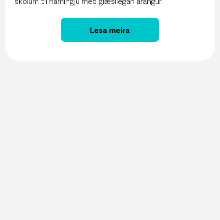
skólum til hamingju með glæsilegan árangur.
Lesa meira
27. maí 2026
Vöruúrval Krónunnar aðgengilegt í gegnum
ChatGPT
13. maí 2026
Sjálfbærniskýrsla Krónunnar er komin út!
11. maí 2026
Krónan kynnir Snjallspjallið á Nýsköpunarvikunni!
8. maí 2026
Krónan hlýtur Sjálfbærniásinn í þriðja sinn
6. maí 2026
Nú er opið fyrir umsóknir í Samfélagsstyrk
Krónunnar!