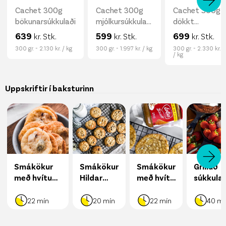
Cachet 300g
Cachet 300g
Cachet 300g
bökunarsúkkulaði
mjólkursúkkulaði
dökkt
...
súkkulaði
639
599
699
kr. Stk.
kr. Stk.
kr. Stk.
70%
300 gr. - 2.130 kr. / kg
300 gr. - 1.997 kr. / kg
300 gr. - 2.330 kr.
/ kg
Uppskriftir í baksturinn
Smákökur
Smákökur
Smákökur
Grilluð
með hvítu
Hildar
með hvítu
súkkula
súkkulaði
Rutar
súkkulaði
með
og
og
jarðarb
22
mín
20
mín
22
mín
40
mí
trönuberjum
biscoff
og vanill
spread