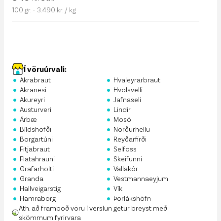
100 gr. - 3.490 kr. / kg
Í vöruúrvali:
•
•
Akrabraut
Hvaleyrarbraut
•
•
Akranesi
Hvolsvelli
•
•
Akureyri
Jafnaseli
•
•
Austurveri
Lindir
•
•
Árbæ
Mosó
•
•
Bíldshöfði
Norðurhellu
•
•
Borgartúni
Reyðarfirði
•
•
Fitjabraut
Selfoss
•
•
Flatahrauni
Skeifunni
•
•
Grafarholti
Vallakór
•
•
Granda
Vestmannaeyjum
•
•
Hallveigarstíg
Vík
•
•
Hamraborg
Þorlákshöfn
Ath. að framboð vöru í verslun getur breyst með
skömmum fyrirvara