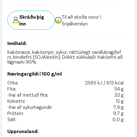
Skráðu þig
Til að skoða vörur í
inn
Snjallverslun
Innihald:
Kakómassi, kakósmjör, sykur, náttúrlegt vanillubragðef
ni, bindiefni (SOJAlesitín). Dökkt súkkulaði: Kakóefni að
lágmarki 90%
Næringargildi í 100 g/ml
Orka:
2565 kJ / 613 kcal
Fita:
54 g
-Þar af mettuð fita:
33 g
Kolvetni:
12 g
-Þar af sykurtegundir:
7,9 g
Prótein:
9,7 g
Salt:
0,0 g
Upprunaland: