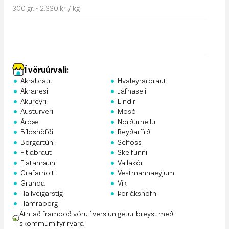
300 gr. - 2.330 kr. / kg
Í vöruúrvali:
•
•
Akrabraut
Hvaleyrarbraut
•
•
Akranesi
Jafnaseli
•
•
Akureyri
Lindir
•
•
Austurveri
Mosó
•
•
Árbæ
Norðurhellu
•
•
Bíldshöfði
Reyðarfirði
•
•
Borgartúni
Selfoss
•
•
Fitjabraut
Skeifunni
•
•
Flatahrauni
Vallakór
•
•
Grafarholti
Vestmannaeyjum
•
•
Granda
Vík
•
•
Hallveigarstíg
Þorlákshöfn
•
Hamraborg
Ath. að framboð vöru í verslun getur breyst með
skömmum fyrirvara