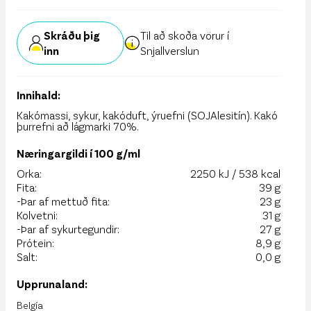
Skráðu þig
Til að skoða vörur í
inn
Snjallverslun
Innihald:
Kakómassi, sykur, kakóduft, ýruefni (SOJAlesitín). Kakó
þurrefni að lágmarki 70%.
Næringargildi í 100 g/ml
Orka:
2250 kJ / 538 kcal
Fita:
39 g
-Þar af mettuð fita:
23 g
Kolvetni:
31 g
-Þar af sykurtegundir:
27 g
Prótein:
8,9 g
Salt:
0,0 g
Upprunaland:
Belgía