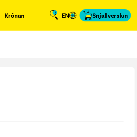
Krónan
EN
Snjallverslun
Krónuna
 er að frétta?
llverslun
nnað og skundað
, tengiliðir & fyrir
miðla
t
fakort
a að kvittun
a samband