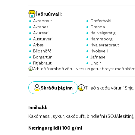
Stö
Krón
Í vöruúrvali:
•
•
Akrabraut
Grafarholti
•
•
Skrá
Akranesi
Granda
•
•
Akureyri
Hallveigarstíg
•
•
Austurveri
Hamraborg
•
•
Árbæ
Hvaleyrarbraut
•
•
Bíldshöfði
Hvolsvelli
•
•
Borgartúni
Jafnaseli
•
•
Fitjabraut
Lindir
Ath. að framboð vöru í verslun getur breyst með skö
Skráðu þig inn
Til að skoða vörur í Snja
Innihald:
Kakómassi, sykur, kakóduft, bindiefni (SOJAlesitín)
Næringargildi í 100 g/ml