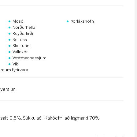
rf og mannauður
an Public API
•
•
Mosó
Þorlákshöfn
•
 á póstlista
Norðurhellu
•
Reyðarfirði
•
Selfoss
•
Skeifunni
•
Vallakór
•
Vestmannaeyjum
•
Vík
mmum fyrirvara
llverslun
, salt 0,5%. Súkkulaði: Kakóefni að lágmarki 70%