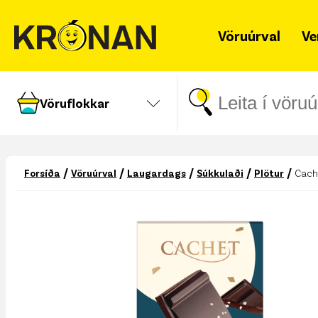
Vöruúrval
Ve
Vöruflokkar
/
/
/
/
/
Forsíða
Vöruúrval
Laugardags
Súkkulaði
Plötur
Cache