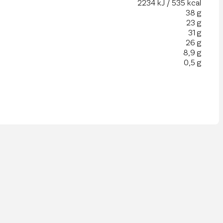
2234 kJ / 535 kcal
38 g
23 g
31 g
26 g
8,9 g
0,5 g