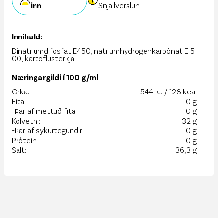
inn
Snjallverslun
Innihald:
Dínatriumdifosfat E450, natríumhydrogenkarbónat E 5
00, kartöflusterkja.
Næringargildi í 100 g/ml
Orka:
544 kJ / 128 kcal
Fita:
0 g
-Þar af mettuð fita:
0 g
Kolvetni:
32 g
-Þar af sykurtegundir:
0 g
Prótein:
0 g
Salt:
36,3 g