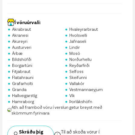
Í vöruúrvali:
•
•
Akrabraut
Hvaleyrarbraut
•
•
Akranesi
Hvolsvelli
•
•
Akureyri
Jafnaseli
•
•
Austurveri
Lindir
•
•
Árbæ
Mosó
•
•
Bíldshöfði
Norðurhellu
•
•
Borgartúni
Reyðarfirði
•
•
Fitjabraut
Selfoss
•
•
Flatahrauni
Skeifunni
•
•
Grafarholti
Vallakór
•
•
Granda
Vestmannaeyjum
•
•
Hallveigarstíg
Vík
•
•
Hamraborg
Þorlákshöfn
Ath. að framboð vöru í verslun getur breyst með
skömmum fyrirvara
Skráðu þig
Til að skoða vörur í