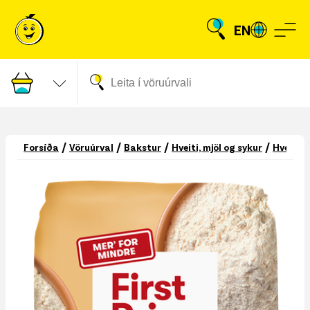
EN
/
/
/
/
Forsíða
Vöruúrval
Bakstur
Hveiti, mjöl og sykur
Hveiti o