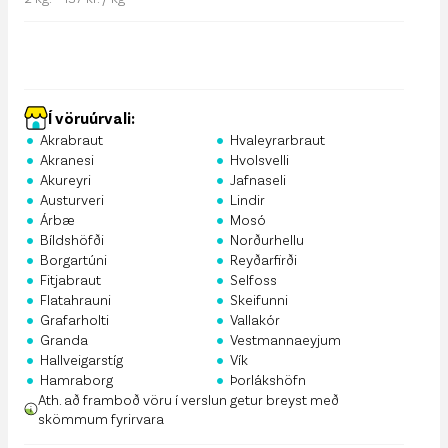
Í vöruúrvali:
•
•
Akrabraut
Hvaleyrarbraut
•
•
Akranesi
Hvolsvelli
•
•
Akureyri
Jafnaseli
•
•
Austurveri
Lindir
•
•
Árbæ
Mosó
•
•
Bíldshöfði
Norðurhellu
•
•
Borgartúni
Reyðarfirði
•
•
Fitjabraut
Selfoss
•
•
Flatahrauni
Skeifunni
•
•
Grafarholti
Vallakór
•
•
Granda
Vestmannaeyjum
•
•
Hallveigarstíg
Vík
•
•
Hamraborg
Þorlákshöfn
Ath. að framboð vöru í verslun getur breyst með
skömmum fyrirvara