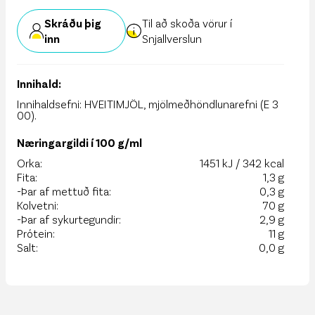
Skráðu þig
Til að skoða vörur í
inn
Snjallverslun
Innihald:
Innihaldsefni: HVEITIMJÖL, mjölmeðhöndlunarefni (E 3
00).
Næringargildi í 100 g/ml
Orka:
1451 kJ / 342 kcal
Fita:
1,3 g
-Þar af mettuð fita:
0,3 g
Kolvetni:
70 g
-Þar af sykurtegundir:
2,9 g
Prótein:
11 g
Salt:
0,0 g