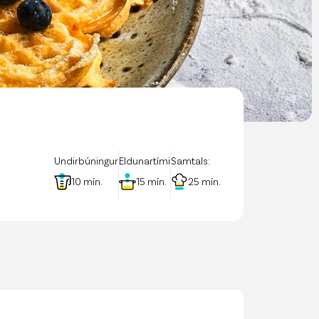
rf og mannauður
an Public API
 á póstlista
Undirbúningur
Eldunartími
Samtals:
10
mín.
15
mín.
25
mín.