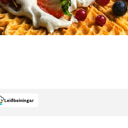
Stö
Krón
Skrá
Leiðbeiningar