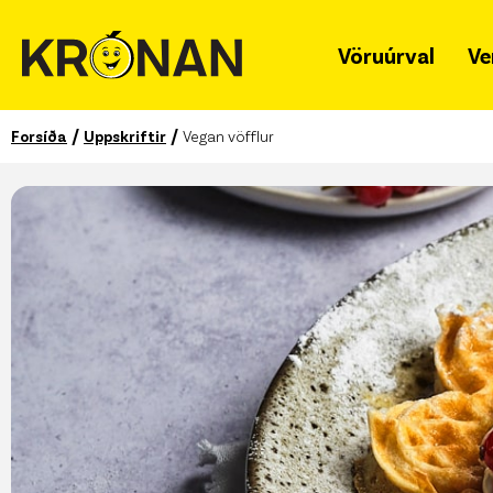
Vöruúrval
Ve
/
/
Forsíða
Uppskriftir
Vegan vöfflur