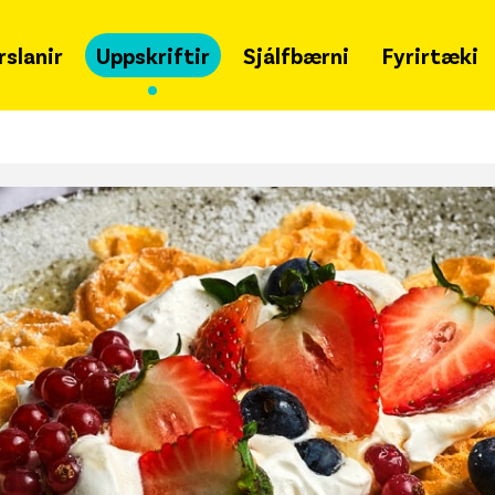
rslanir
Uppskriftir
Sjálfbærni
Fyrirtæki
Grænir mánudagar
Um 
Samfélagsleg ábyrgð
Hvað
Sjálfbærniskýrsla
Snja
Lýðheilsa
Ska
Tímalína
Merki
fjöl
Matarsóun
Gja
Styrkir
Leit
Merkileg merki
Haf
Svansvottun