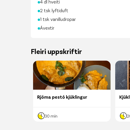
4 dl hveiti
2 tsk lyftiduft
1 tsk vanilludropar
Ávextir
Fleiri uppskriftir
Rjóma pestó kjúklingur
Kjúkl
30
mín
2