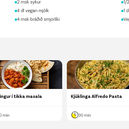
2 msk sykur
1/2
4 dl vegan mjólk
1 
4 msk bráðið smjörlíki.
Ve
ingur í tikka masala
Kjúklinga Alfredo Pasta
0
mín
30
mín