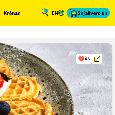
Krónan
EN
Snjallverslun
Krónuna
 er að frétta?
llverslun
43
nnað og skundað
, tengiliðir & fyrir
miðla
fakort
a að kvittun
a samband