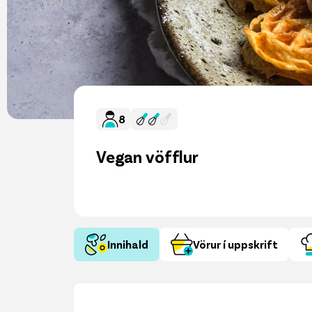
8
Vegan vöfflur
Innihald
Vörur í uppskrift