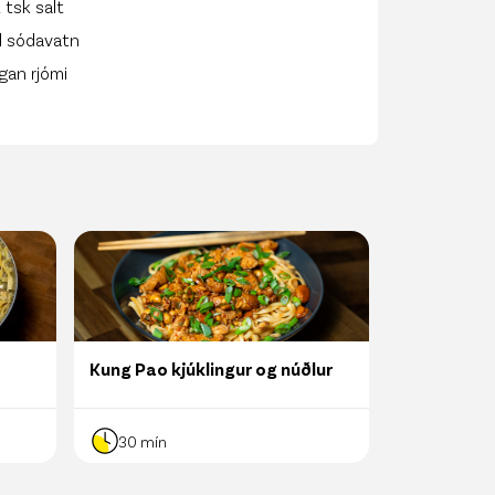
 tsk salt
dl sódavatn
gan rjómi
Kung Pao kjúklingur og núðlur
Quesadilla
30
mín
20
mín