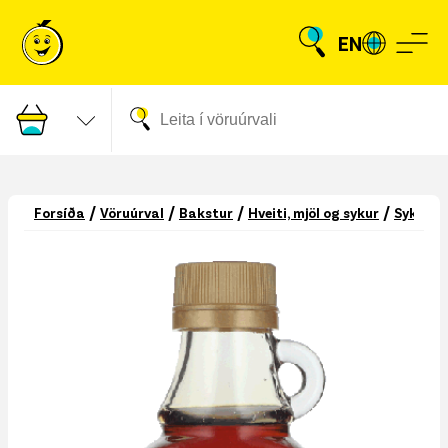
EN
/
/
/
/
Forsíða
Vöruúrval
Bakstur
Hveiti, mjöl og sykur
Sykur o