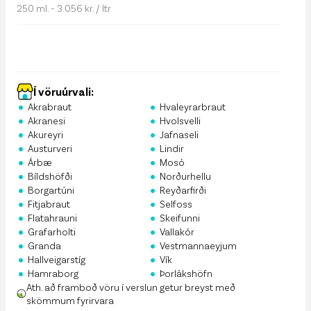
250 ml. - 3.056 kr. / ltr
Í vöruúrvali:
•
•
Akrabraut
Hvaleyrarbraut
•
•
Akranesi
Hvolsvelli
•
•
Akureyri
Jafnaseli
•
•
Austurveri
Lindir
•
•
Árbæ
Mosó
•
•
Bíldshöfði
Norðurhellu
•
•
Borgartúni
Reyðarfirði
•
•
Fitjabraut
Selfoss
•
•
Flatahrauni
Skeifunni
•
•
Grafarholti
Vallakór
•
•
Granda
Vestmannaeyjum
•
•
Hallveigarstíg
Vík
•
•
Hamraborg
Þorlákshöfn
Ath. að framboð vöru í verslun getur breyst með
skömmum fyrirvara