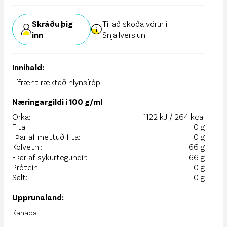
Skráðu þig
Til að skoða vörur í
inn
Snjallverslun
Innihald:
Lífrænt ræktað hlynsíróp
Næringargildi í 100 g/ml
Orka:
1122 kJ / 264 kcal
Fita:
0 g
-Þar af mettuð fita:
0 g
Kolvetni:
66 g
-Þar af sykurtegundir:
66 g
Prótein:
0 g
Salt:
0 g
Upprunaland:
Kanada