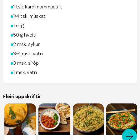
1 tsk. kardimommuduft
1⁄4 tsk. múskat
1 egg
50 g hveiti
2 msk. sykur
3-4 msk. vatn
3 msk. síróp
1 msk. vatn
Fleiri uppskriftir