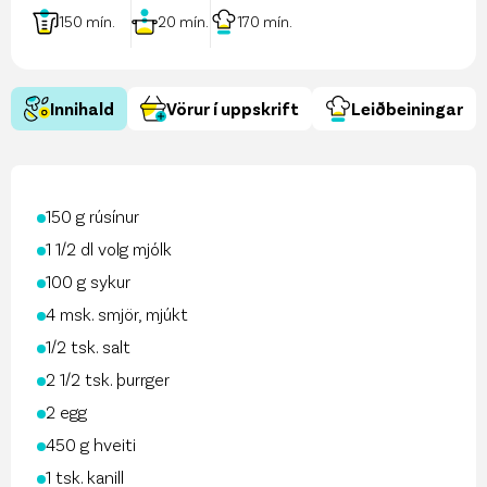
150
mín.
20
mín.
170
mín.
Innihald
Vörur í uppskrift
Leiðbeiningar
150 g rúsínur
1 1⁄2 dl volg mjólk
100 g sykur
4 msk. smjör, mjúkt
1⁄2 tsk. salt
2 1⁄2 tsk. þurrger
2 egg
450 g hveiti
1 tsk. kanill