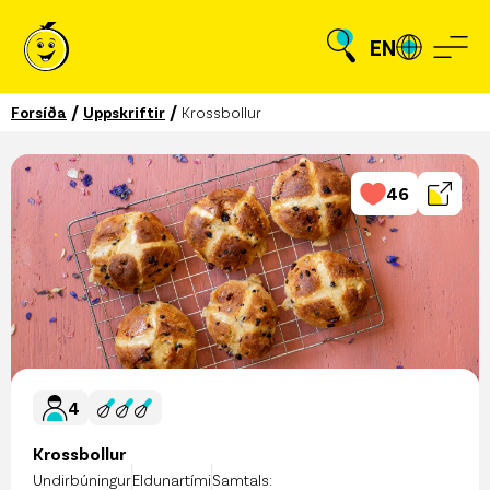
EN
/
/
Forsíða
Uppskriftir
Krossbollur
46
4
Krossbollur
Undirbúningur
Eldunartími
Samtals: