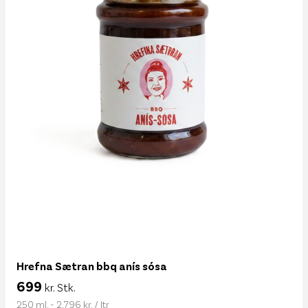
Hrefna Sætran bbq anís sósa
699
kr. Stk.
250 ml. - 2.796 kr. / ltr