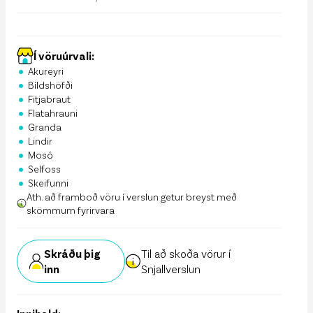
Í vöruúrvali:
•
Akureyri
•
Bíldshöfði
•
Fitjabraut
•
Flatahrauni
•
Granda
•
Lindir
•
Mosó
•
Selfoss
•
Skeifunni
Ath. að framboð vöru í verslun getur breyst með
skömmum fyrirvara
Skráðu þig
Til að skoða vörur í
inn
Snjallverslun