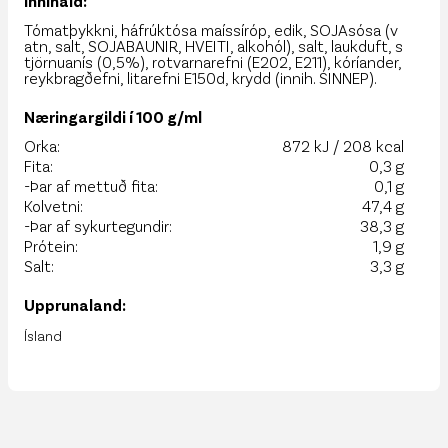
Innihald:
Tómatþykkni, háfrúktósa maíssíróp, edik, SOJAsósa (v
atn, salt, SOJABAUNIR, HVEITI, alkohól), salt, laukduft, s
tjörnuanís (0,5%), rotvarnarefni (E202, E211), kóríander,
reykbragðefni, litarefni E150d, krydd (innih. SINNEP).
Næringargildi í 100 g/ml
Orka:
872 kJ / 208 kcal
Fita:
0,3 g
-Þar af mettuð fita:
0,1 g
Kolvetni:
47,4 g
-Þar af sykurtegundir:
38,3 g
Prótein:
1,9 g
Salt:
3,3 g
Upprunaland:
Ísland