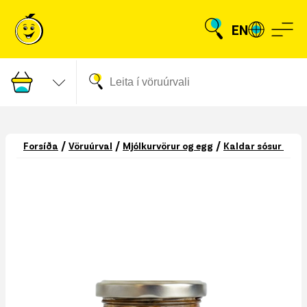
EN
/
/
/
Forsíða
Vöruúrval
Mjólkurvörur og egg
Kaldar sósur og m