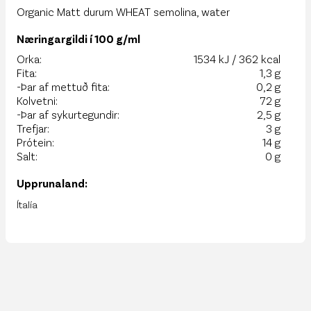
Organic Matt durum WHEAT semolina, water
Næringargildi í 100 g/ml
Orka:
1534 kJ / 362 kcal
Fita:
1,3 g
-Þar af mettuð fita:
0,2 g
Kolvetni:
72 g
-Þar af sykurtegundir:
2,5 g
Trefjar:
3 g
Prótein:
14 g
Salt:
0 g
Upprunaland:
Ítalía