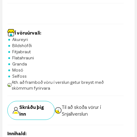
Í vöruúrvali:
•
Akureyri
•
Bíldshöfði
•
Fitjabraut
•
Flatahrauni
•
Granda
•
Mosó
•
Selfoss
Ath. að framboð vöru í verslun getur breyst með
skömmum fyrirvara
Skráðu þig
Til að skoða vörur í
inn
Snjallverslun
Innihald: