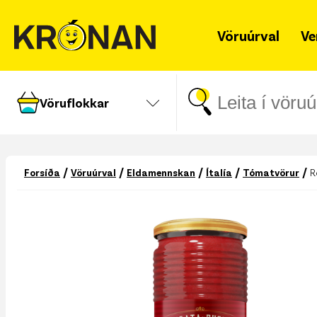
Vöruúrval
Ve
Vöruflokkar
/
/
/
/
/
Forsíða
Vöruúrval
Eldamennskan
Ítalía
Tómatvörur
R