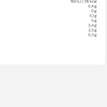
160 kJ / 38 kcal
0,4 g
0 g
5,1 g
5 g
2,4 g
2,3 g
0,3 g