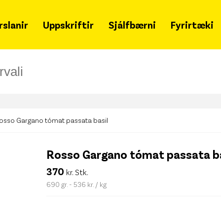
rslanir
Uppskriftir
Sjálfbærni
Fyrirtæki
Grænir mánudagar
Um 
Samfélagsleg ábyrgð
Hvað
Sjálfbærniskýrsla
Snja
Lýðheilsa
Ska
osso Gargano tómat passata basil
Tímalína
Merki
fjöl
Rosso Gargano tómat passata b
Matarsóun
Gja
370
kr. Stk.
Styrkir
Leit
690 gr. - 536 kr. / kg
Merkileg merki
Haf
Svansvottun