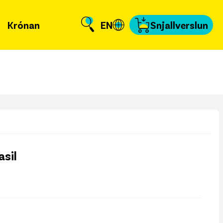
Krónan
EN
Snjallverslun
Krónuna
 er að frétta?
llverslun
nnað og skundað
, tengiliðir & fyrir
miðla
asil
fakort
a að kvittun
a samband