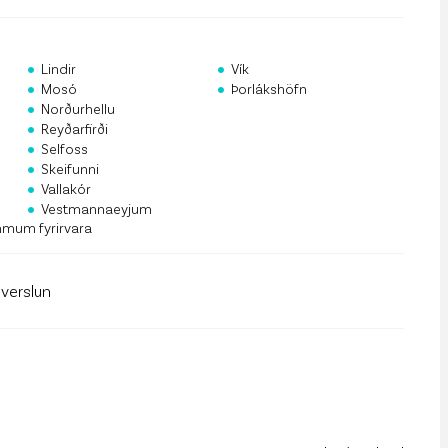
rf og mannauður
an Public API
•
•
Lindir
Vík
•
•
 á póstlista
Mosó
Þorlákshöfn
•
Norðurhellu
•
Reyðarfirði
•
Selfoss
•
Skeifunni
•
Vallakór
•
Vestmannaeyjum
mmum fyrirvara
llverslun