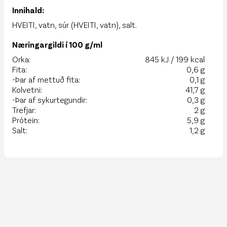
Innihald:
HVEITI, vatn, súr (HVEITI, vatn), salt.
Næringargildi í 100 g/ml
Orka:
845 kJ / 199 kcal
Fita:
0,6 g
-Þar af mettuð fita:
0,1 g
Kolvetni:
41,7 g
-Þar af sykurtegundir:
0,3 g
Trefjar:
2 g
Prótein:
5,9 g
Salt:
1,2 g