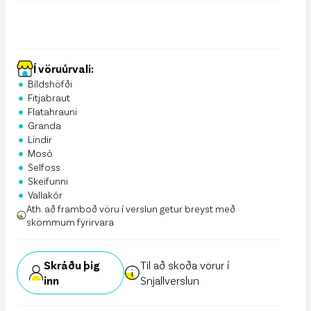
Í vöruúrvali:
•
Bíldshöfði
•
Fitjabraut
•
Flatahrauni
•
Granda
•
Lindir
•
Mosó
•
Selfoss
•
Skeifunni
•
Vallakór
Ath. að framboð vöru í verslun getur breyst með
skömmum fyrirvara
Skráðu þig
Til að skoða vörur í
inn
Snjallverslun