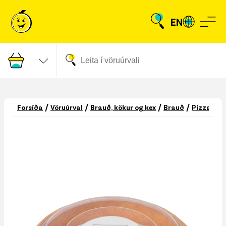
EN
/
/
/
/
Forsíða
Vöruúrval
Brauð, kökur og kex
Brauð
Pizzabot