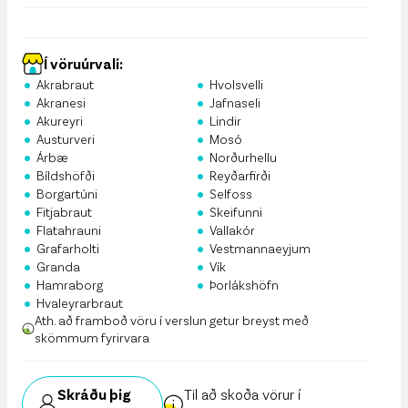
Í vöruúrvali:
•
•
Akrabraut
Hvolsvelli
•
•
Akranesi
Jafnaseli
•
•
Akureyri
Lindir
•
•
Austurveri
Mosó
•
•
Árbæ
Norðurhellu
•
•
Bíldshöfði
Reyðarfirði
•
•
Borgartúni
Selfoss
•
•
Fitjabraut
Skeifunni
•
•
Flatahrauni
Vallakór
•
•
Grafarholti
Vestmannaeyjum
•
•
Granda
Vík
•
•
Hamraborg
Þorlákshöfn
•
Hvaleyrarbraut
Ath. að framboð vöru í verslun getur breyst með
skömmum fyrirvara
Skráðu þig
Til að skoða vörur í