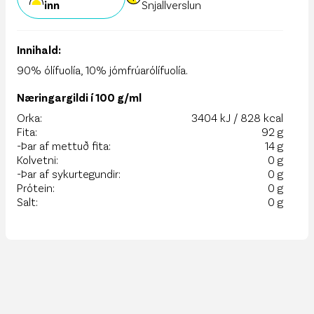
inn
Snjallverslun
Innihald:
90% ólífuolía, 10% jómfrúarólífuolía.
Næringargildi í 100 g/ml
Orka:
3404 kJ / 828 kcal
Fita:
92 g
-Þar af mettuð fita:
14 g
Kolvetni:
0 g
-Þar af sykurtegundir:
0 g
Prótein:
0 g
Salt:
0 g