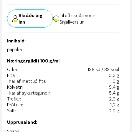
Skráðu þig
Til að skoða vörur í
inn
Snjallverslun
Innihald:
paprika
Næringargildi í 100 g/ml
Orka:
138 kJ / 33 kcal
Fita:
0,2 g
-Þar af mettuð fita:
0 g
Kolvetni:
5,4 g
-Þar af sykurtegundir:
5,4 g
Trefjar:
2,3 g
Prótein:
1,2 g
Salt:
0,0 g
Upprunaland:
Spánn