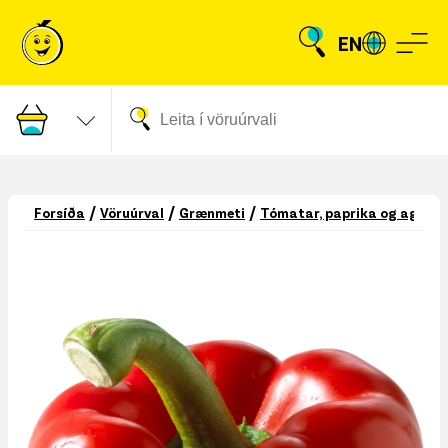
EN
/
/
/
Forsíða
Vöruúrval
Grænmeti
Tómatar, paprika og agúrku