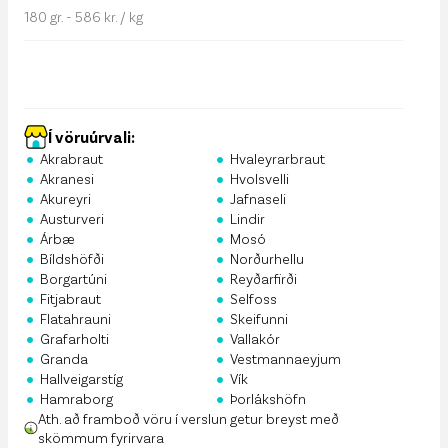
180 gr. - 586 kr. / kg
Í vöruúrvali:
•
•
Akrabraut
Hvaleyrarbraut
•
•
Akranesi
Hvolsvelli
•
•
Akureyri
Jafnaseli
•
•
Austurveri
Lindir
•
•
Árbæ
Mosó
•
•
Bíldshöfði
Norðurhellu
•
•
Borgartúni
Reyðarfirði
•
•
Fitjabraut
Selfoss
•
•
Flatahrauni
Skeifunni
•
•
Grafarholti
Vallakór
•
•
Granda
Vestmannaeyjum
•
•
Hallveigarstíg
Vík
•
•
Hamraborg
Þorlákshöfn
Ath. að framboð vöru í verslun getur breyst með
skömmum fyrirvara