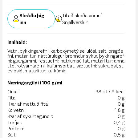
Skráðu þig
Til að skoða vörur í
inn
Snjallverslun
Innihald:
Vatn, þykkingarefni: karboxýmetýlsellulósi, salt, bragðe
fni, matarlitur: náttúrulegur brenndur sykur, þykkingaref
ni: gúargúmmí, festuefni: natríumsúlfat, matarlitur: anna
ttó, rotvarnarefni: kalíumsorbat, sætuefni: súkralósi, st
evíósíð, matarlitur: kúrkúmín.
Næringargildi í 100 g/ml
Orka:
38 kJ / 9 kcal
Fita:
0 g
-Þar af mettuð fita:
0 g
Kolvetni:
1,8 g
-Þar af sykurtegundir:
0 g
Trefjar:
0,4 g
Prótein:
0 g
Salt:
0,5 g