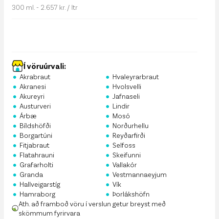
300 ml. - 2.657 kr. / ltr
Í vöruúrvali:
•
•
Akrabraut
Hvaleyrarbraut
•
•
Akranesi
Hvolsvelli
•
•
Akureyri
Jafnaseli
•
•
Austurveri
Lindir
•
•
Árbæ
Mosó
•
•
Bíldshöfði
Norðurhellu
•
•
Borgartúni
Reyðarfirði
•
•
Fitjabraut
Selfoss
•
•
Flatahrauni
Skeifunni
•
•
Grafarholti
Vallakór
•
•
Granda
Vestmannaeyjum
•
•
Hallveigarstíg
Vík
•
•
Hamraborg
Þorlákshöfn
Ath. að framboð vöru í verslun getur breyst með
skömmum fyrirvara