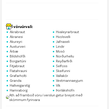
Í vöruúrvali:
•
•
Akrabraut
Hvaleyrarbraut
•
•
Akranesi
Hvolsvelli
•
•
Akureyri
Jafnaseli
•
•
Austurveri
Lindir
•
•
Árbæ
Mosó
•
•
Bíldshöfði
Norðurhellu
•
•
Borgartúni
Reyðarfirði
•
•
Fitjabraut
Selfoss
•
•
Flatahrauni
Skeifunni
•
•
Grafarholti
Vallakór
•
•
Granda
Vestmannaeyjum
•
•
Hallveigarstíg
Vík
•
•
Hamraborg
Þorlákshöfn
Ath. að framboð vöru í verslun getur breyst með
skömmum fyrirvara