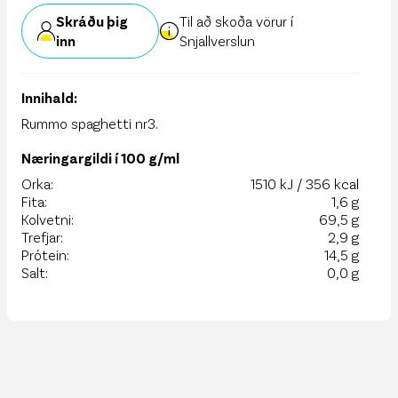
Skráðu þig
Til að skoða vörur í
inn
Snjallverslun
Innihald:
Rummo spaghetti nr3.
Næringargildi í 100 g/ml
Orka:
1510 kJ / 356 kcal
Fita:
1,6 g
Kolvetni:
69,5 g
Trefjar:
2,9 g
Prótein:
14,5 g
Salt:
0,0 g