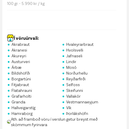
100 gr. - 5.990 kr. / kg
Í vöruúrvali:
•
•
Akrabraut
Hvaleyrarbraut
•
•
Akranesi
Hvolsvelli
•
•
Akureyri
Jafnaseli
•
•
Austurveri
Lindir
•
•
Árbæ
Mosó
•
•
Bíldshöfði
Norðurhellu
•
•
Borgartúni
Reyðarfirði
•
•
Fitjabraut
Selfoss
•
•
Flatahrauni
Skeifunni
•
•
Grafarholti
Vallakór
•
•
Granda
Vestmannaeyjum
•
•
Hallveigarstíg
Vík
•
•
Hamraborg
Þorlákshöfn
Ath. að framboð vöru í verslun getur breyst með
skömmum fyrirvara