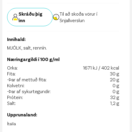
Skráðu þig
Til að skoða vörur í
inn
Snjallverslun
Innihald:
MJÓLK, salt, rennín.
Næringargildi í 100 g/ml
Orka:
1671 kJ / 402 kcal
Fita:
30 g
-Þar af mettuð fita:
20 g
Kolvetni:
0 g
-Þar af sykurtegundir:
0 g
Prótein:
32 g
Salt:
1,2 g
Upprunaland:
Ítalía