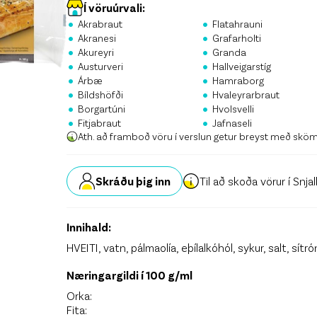
Stö
Í vöruúrvali:
•
•
Akrabraut
Flatahrauni
•
•
Krón
Akranesi
Grafarholti
•
•
Akureyri
Granda
•
•
Skrá
Austurveri
Hallveigarstíg
•
•
Árbæ
Hamraborg
•
•
Bíldshöfði
Hvaleyrarbraut
•
•
Borgartúni
Hvolsvelli
•
•
Fitjabraut
Jafnaseli
Ath. að framboð vöru í verslun getur breyst með skö
Skráðu þig inn
Til að skoða vörur í Snja
Innihald:
HVEITI, vatn, pálmaolía, eþílalkóhól, sykur, salt, sítr
Næringargildi í 100 g/ml
Orka:
Fita: