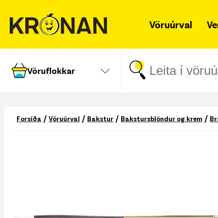
Vöruúrval
Ve
Vöruflokkar
/
/
/
/
Forsíða
Vöruúrval
Bakstur
Bakstursblöndur og krem
Br