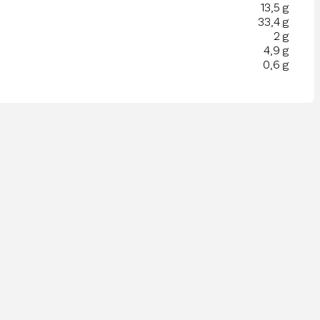
13,5 g
33,4 g
2 g
4,9 g
0,6 g