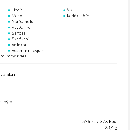
rf og mannauður
•
•
Lindir
Vík
•
•
an Public API
Mosó
Þorlákshöfn
•
Norðurhellu
•
 á póstlista
Reyðarfirði
•
Selfoss
•
Skeifunni
•
Vallakór
•
Vestmannaeyjum
mmum fyrirvara
llverslun
ónusýra.
1575 kJ / 378 kcal
23,4 g