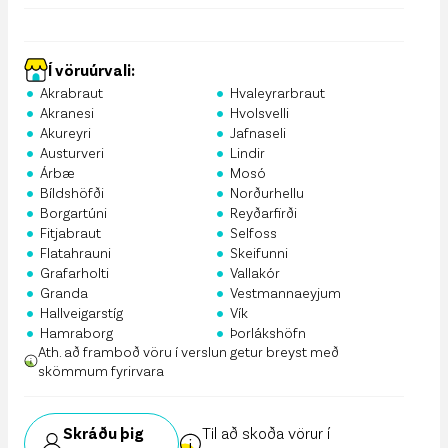
Í vöruúrvali:
•
•
Akrabraut
Hvaleyrarbraut
•
•
Akranesi
Hvolsvelli
•
•
Akureyri
Jafnaseli
•
•
Austurveri
Lindir
•
•
Árbæ
Mosó
•
•
Bíldshöfði
Norðurhellu
•
•
Borgartúni
Reyðarfirði
•
•
Fitjabraut
Selfoss
•
•
Flatahrauni
Skeifunni
•
•
Grafarholti
Vallakór
•
•
Granda
Vestmannaeyjum
•
•
Hallveigarstíg
Vík
•
•
Hamraborg
Þorlákshöfn
Ath. að framboð vöru í verslun getur breyst með
skömmum fyrirvara
Skráðu þig
Til að skoða vörur í