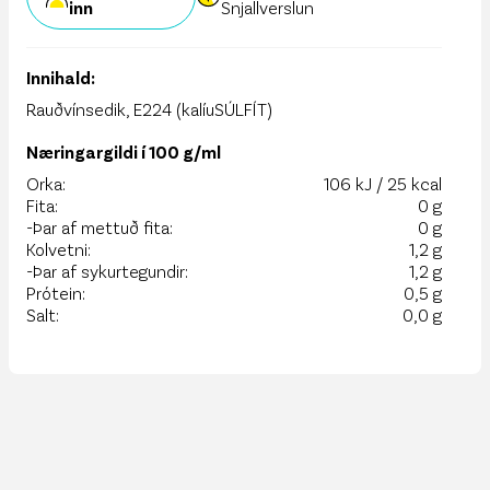
inn
Snjallverslun
Innihald:
Rauðvínsedik, E224 (kalíuSÚLFÍT)
Næringargildi í 100 g/ml
Orka:
106 kJ / 25 kcal
Fita:
0 g
-Þar af mettuð fita:
0 g
Kolvetni:
1,2 g
-Þar af sykurtegundir:
1,2 g
Prótein:
0,5 g
Salt:
0,0 g