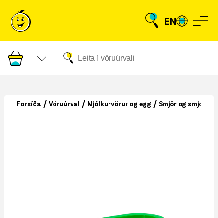
EN
/
/
/
Forsíða
Vöruúrval
Mjólkurvörur og egg
Smjör og smjörlíki