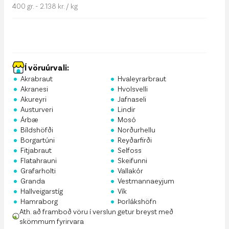
400 gr. - 2.138 kr. / kg
Í vöruúrvali:
•
•
Akrabraut
Hvaleyrarbraut
•
•
Akranesi
Hvolsvelli
•
•
Akureyri
Jafnaseli
•
•
Austurveri
Lindir
•
•
Árbæ
Mosó
•
•
Bíldshöfði
Norðurhellu
•
•
Borgartúni
Reyðarfirði
•
•
Fitjabraut
Selfoss
•
•
Flatahrauni
Skeifunni
•
•
Grafarholti
Vallakór
•
•
Granda
Vestmannaeyjum
•
•
Hallveigarstíg
Vík
•
•
Hamraborg
Þorlákshöfn
Ath. að framboð vöru í verslun getur breyst með
skömmum fyrirvara