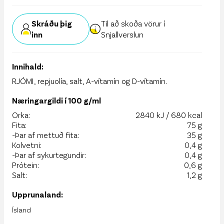
Skráðu þig
Til að skoða vörur í
inn
Snjallverslun
Innihald:
RJÓMI, repjuolía, salt, A-vítamín og D-vítamín.
Næringargildi í 100 g/ml
Orka:
2840 kJ / 680 kcal
Fita:
75 g
-Þar af mettuð fita:
35 g
Kolvetni:
0,4 g
-Þar af sykurtegundir:
0,4 g
Prótein:
0,6 g
Salt:
1,2 g
Upprunaland:
Ísland