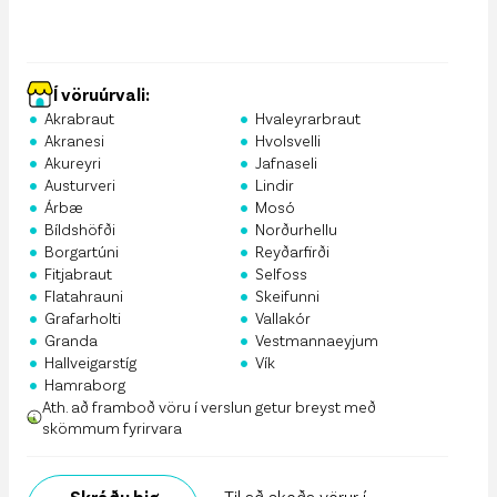
Í vöruúrvali:
•
•
Akrabraut
Hvaleyrarbraut
•
•
Akranesi
Hvolsvelli
•
•
Akureyri
Jafnaseli
•
•
Austurveri
Lindir
•
•
Árbæ
Mosó
•
•
Bíldshöfði
Norðurhellu
•
•
Borgartúni
Reyðarfirði
•
•
Fitjabraut
Selfoss
•
•
Flatahrauni
Skeifunni
•
•
Grafarholti
Vallakór
•
•
Granda
Vestmannaeyjum
•
•
Hallveigarstíg
Vík
•
Hamraborg
Ath. að framboð vöru í verslun getur breyst með
skömmum fyrirvara
Skráðu þig
Til að skoða vörur í