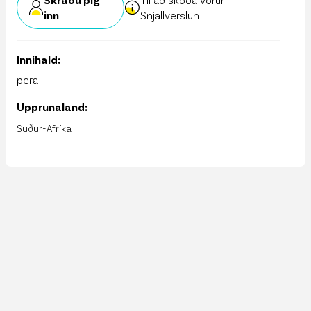
inn
Snjallverslun
Innihald:
pera
Upprunaland:
Suður-Afríka