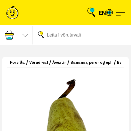
EN
/
/
/
/
Forsíða
Vöruúrval
Ávextir
Bananar, perur og epli
Banana