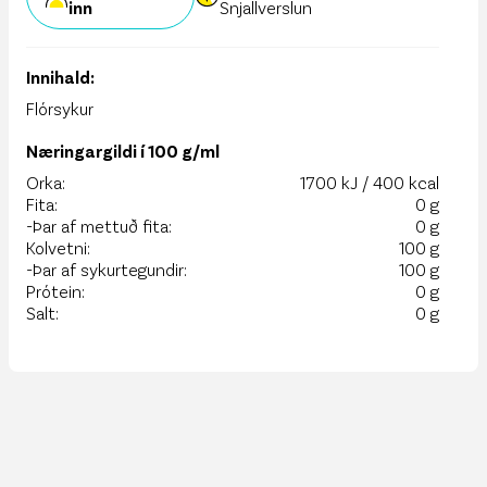
inn
Snjallverslun
Innihald:
Flórsykur
Næringargildi í 100 g/ml
Orka:
1700 kJ / 400 kcal
Fita:
0 g
-Þar af mettuð fita:
0 g
Kolvetni:
100 g
-Þar af sykurtegundir:
100 g
Prótein:
0 g
Salt:
0 g