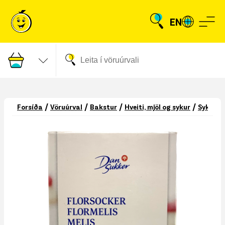
EN
/
/
/
/
Forsíða
Vöruúrval
Bakstur
Hveiti, mjöl og sykur
Sykur o