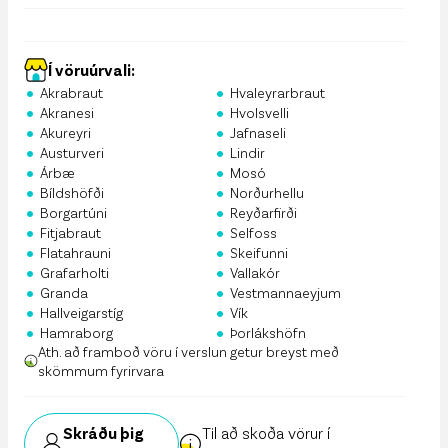
Í vöruúrvali:
•
•
Akrabraut
Hvaleyrarbraut
•
•
Akranesi
Hvolsvelli
•
•
Akureyri
Jafnaseli
•
•
Austurveri
Lindir
•
•
Árbæ
Mosó
•
•
Bíldshöfði
Norðurhellu
•
•
Borgartúni
Reyðarfirði
•
•
Fitjabraut
Selfoss
•
•
Flatahrauni
Skeifunni
•
•
Grafarholti
Vallakór
•
•
Granda
Vestmannaeyjum
•
•
Hallveigarstíg
Vík
•
•
Hamraborg
Þorlákshöfn
Ath. að framboð vöru í verslun getur breyst með
skömmum fyrirvara
Skráðu þig
Til að skoða vörur í