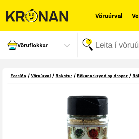
Vöruúrval
Ve
Vöruflokkar
/
/
/
/
Forsíða
Vöruúrval
Bakstur
Bökunarkrydd og dropar
Bö