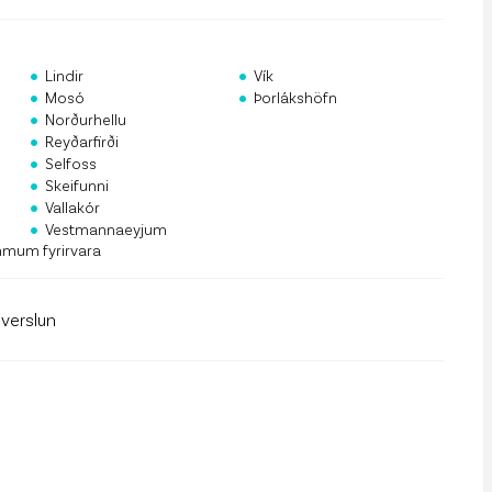
rf og mannauður
an Public API
•
•
Lindir
Vík
•
•
 á póstlista
Mosó
Þorlákshöfn
•
Norðurhellu
•
Reyðarfirði
•
Selfoss
•
Skeifunni
•
Vallakór
•
Vestmannaeyjum
mmum fyrirvara
llverslun