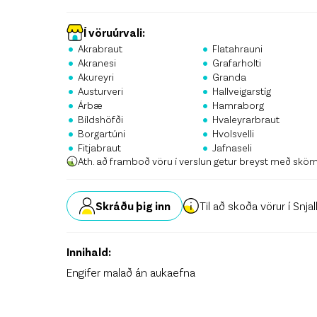
Stö
Krón
Í vöruúrvali:
•
•
Akrabraut
Flatahrauni
•
•
Skrá
Akranesi
Grafarholti
•
•
Akureyri
Granda
•
•
Austurveri
Hallveigarstíg
•
•
Árbæ
Hamraborg
•
•
Bíldshöfði
Hvaleyrarbraut
•
•
Borgartúni
Hvolsvelli
•
•
Fitjabraut
Jafnaseli
Ath. að framboð vöru í verslun getur breyst með skö
Skráðu þig inn
Til að skoða vörur í Snja
Innihald:
Engifer malað án aukaefna