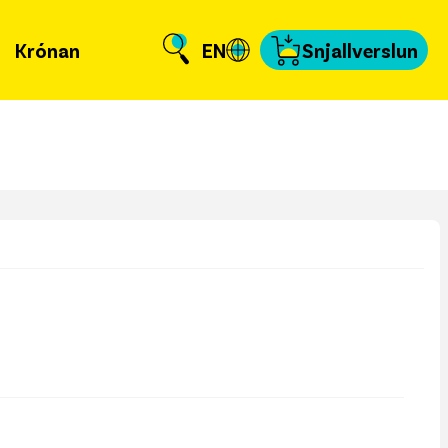
Krónan
EN
Snjallverslun
Krónuna
 er að frétta?
llverslun
nnað og skundað
, tengiliðir & fyrir
miðla
fakort
a að kvittun
a samband