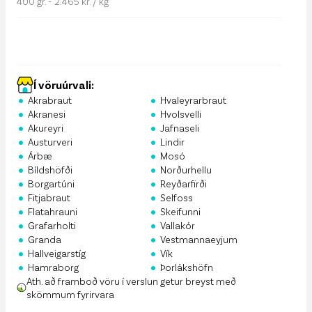
400 gr. - 2.465 kr. / kg
Í vöruúrvali:
•
•
Akrabraut
Hvaleyrarbraut
•
•
Akranesi
Hvolsvelli
•
•
Akureyri
Jafnaseli
•
•
Austurveri
Lindir
•
•
Árbæ
Mosó
•
•
Bíldshöfði
Norðurhellu
•
•
Borgartúni
Reyðarfirði
•
•
Fitjabraut
Selfoss
•
•
Flatahrauni
Skeifunni
•
•
Grafarholti
Vallakór
•
•
Granda
Vestmannaeyjum
•
•
Hallveigarstíg
Vík
•
•
Hamraborg
Þorlákshöfn
Ath. að framboð vöru í verslun getur breyst með
skömmum fyrirvara