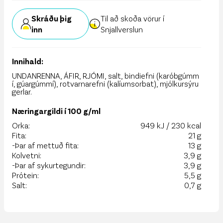
Skráðu þig
Til að skoða vörur í
inn
Snjallverslun
Innihald:
UNDANRENNA, ÁFIR, RJÓMI, salt, bindiefni (karóbgúmm
í, gúargúmmí), rotvarnarefni (kalíumsorbat), mjólkursýru
gerlar.
Næringargildi í 100 g/ml
Orka:
949 kJ / 230 kcal
Fita:
21 g
-Þar af mettuð fita:
13 g
Kolvetni:
3,9 g
-Þar af sykurtegundir:
3,9 g
Prótein:
5,5 g
Salt:
0,7 g