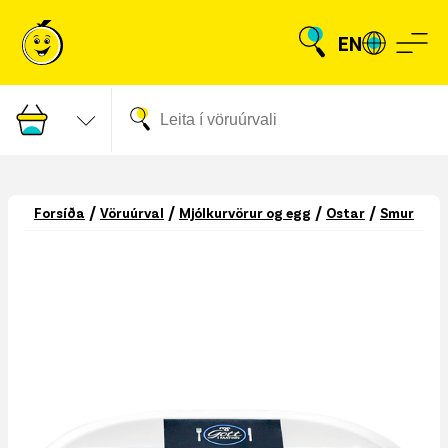
EN
/
/
/
/
Forsíða
Vöruúrval
Mjólkurvörur og egg
Ostar
Smur- og 