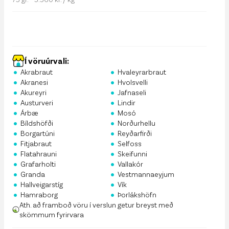
Í vöruúrvali:
•
•
Akrabraut
Hvaleyrarbraut
•
•
Akranesi
Hvolsvelli
•
•
Akureyri
Jafnaseli
•
•
Austurveri
Lindir
•
•
Árbæ
Mosó
•
•
Bíldshöfði
Norðurhellu
•
•
Borgartúni
Reyðarfirði
•
•
Fitjabraut
Selfoss
•
•
Flatahrauni
Skeifunni
•
•
Grafarholti
Vallakór
•
•
Granda
Vestmannaeyjum
•
•
Hallveigarstíg
Vík
•
•
Hamraborg
Þorlákshöfn
Ath. að framboð vöru í verslun getur breyst með
skömmum fyrirvara