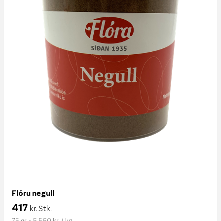
Flóru negull
417
kr. Stk.
75 gr. - 5.560 kr. / kg