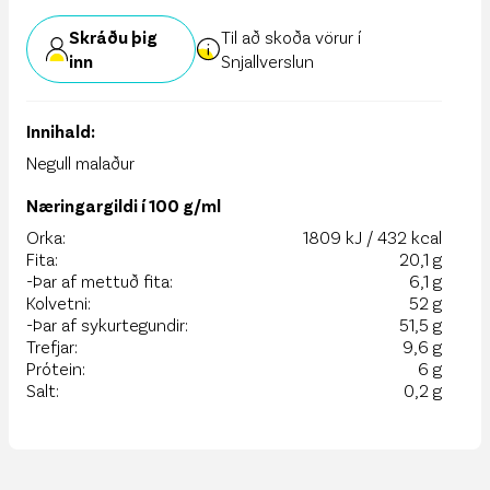
Skráðu þig
Til að skoða vörur í
inn
Snjallverslun
Innihald:
Negull malaður
Næringargildi í 100 g/ml
Orka:
1809 kJ / 432 kcal
Fita:
20,1 g
-Þar af mettuð fita:
6,1 g
Kolvetni:
52 g
-Þar af sykurtegundir:
51,5 g
Trefjar:
9,6 g
Prótein:
6 g
Salt:
0,2 g