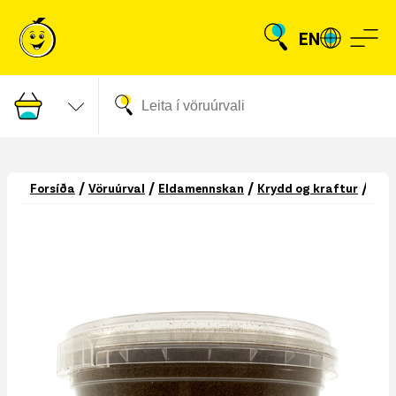
EN
/
/
/
/
Forsíða
Vöruúrval
Eldamennskan
Krydd og kraftur
Kry