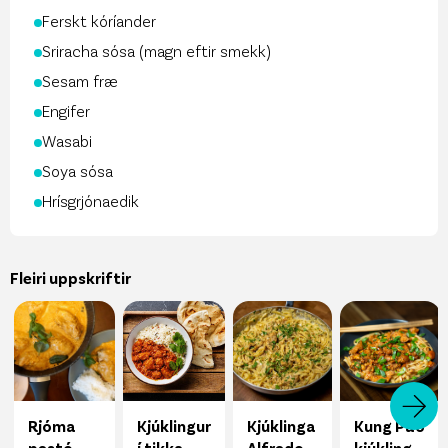
Ferskt kóríander
Sriracha sósa (magn eftir smekk)
Sesam fræ
Engifer
Wasabi
Soya sósa
Hrísgrjónaedik
Fleiri uppskriftir
Rjóma
Kjúklingur
Kjúklinga
Kung Pao
pestó
í tikka
Alfredo
kjúklingur