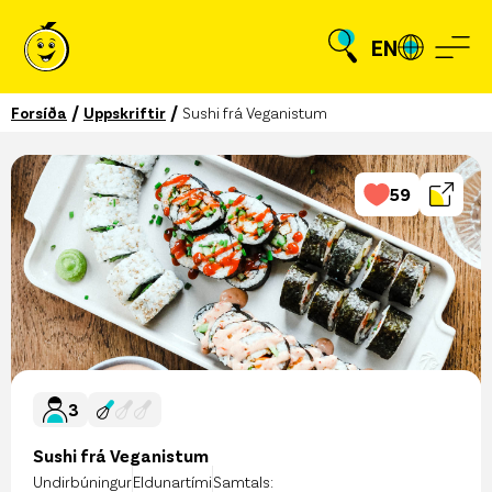
EN
/
/
Forsíða
Uppskriftir
Sushi frá Veganistum
59
3
Sushi frá Veganistum
Undirbúningur
Eldunartími
Samtals: