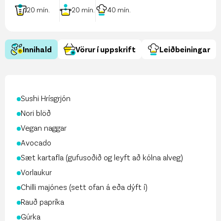
20
mín.
20
mín.
40
mín.
Innihald
Vörur í uppskrift
Leiðbeiningar
Sushi Hrísgrjón
Nori blöð
Vegan naggar
Avocado
Sæt kartafla (gufusoðið og leyft að kólna alveg)
Vorlaukur
Chilli majónes (sett ofan á eða dýft í)
Rauð papríka
Gúrka