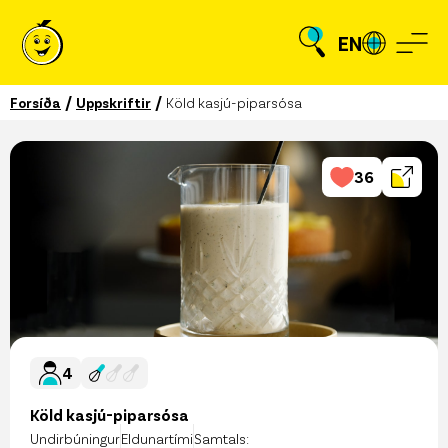
EN
/
/
Forsíða
Uppskriftir
Köld kasjú-piparsósa
36
4
Köld kasjú-piparsósa
Undirbúningur
Eldunartími
Samtals: