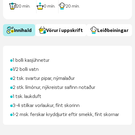
20
mín.
0
mín.
20
mín.
Innihald
Vörur í uppskrift
Leiðbeiningar
1 bolli kasjúhnetur
1⁄2 bolli vatn
2 tsk. svartur pipar, nýmalaður
2 stk. límónur, nýkreistur safinn notaður
1 tsk. laukduft
3-4 stilkar vorlaukur, fínt skorinn
1-2 msk. ferskar kryddjurtir eftir smekk, fínt skornar