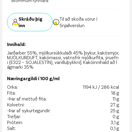
skömmum fyrirvara
Skráðu þig
Til að skoða vörur í
inn
Snjallverslun
Innihald:
Jarðarber 55%, mjólkursúkkulaði 45% [sykur, kakósmjör,
MJÓLKURDUFT, kakómassi, vatnsfrír mjólkurfita, ýruefn
i (E322 – SOJALESTÍN), vanilluþykkni]. Kakóinnihald að l
ágmarki 35%
Næringargildi í 100 g/ml
Orka:
1194 kJ / 286 kcal
Fita:
18 g
-Þar af mettuð fita:
11 g
Kolvetni:
27 g
-Þar af sykurtegundir:
25 g
Trefjar:
0 g
Prótein:
3,1 g
Salt:
0,1 g