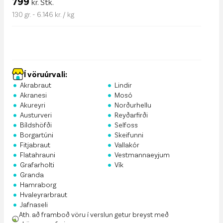
799
kr. Stk.
130 gr. - 6.146 kr. / kg
Í vöruúrvali:
•
•
Akrabraut
Lindir
•
•
Akranesi
Mosó
•
•
Akureyri
Norðurhellu
•
•
Austurveri
Reyðarfirði
•
•
Bíldshöfði
Selfoss
•
•
Borgartúni
Skeifunni
•
•
Fitjabraut
Vallakór
•
•
Flatahrauni
Vestmannaeyjum
•
•
Grafarholti
Vík
•
Granda
•
Hamraborg
•
Hvaleyrarbraut
•
Jafnaseli
Ath. að framboð vöru í verslun getur breyst með