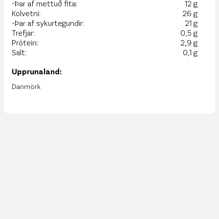
-Þar af mettuð fita:
12 g
Kolvetni:
26 g
-Þar af sykurtegundir:
21 g
Trefjar:
0,5 g
Prótein:
2,9 g
Salt:
0,1 g
Upprunaland:
Danmörk