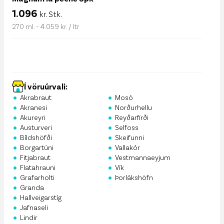
1.096
kr. Stk.
270 ml. - 4.059 kr. / ltr
Í vöruúrvali:
•
•
Akrabraut
Mosó
•
•
Akranesi
Norðurhellu
•
•
Akureyri
Reyðarfirði
•
•
Austurveri
Selfoss
•
•
Bíldshöfði
Skeifunni
•
•
Borgartúni
Vallakór
•
•
Fitjabraut
Vestmannaeyjum
•
•
Flatahrauni
Vík
•
•
Grafarholti
Þorlákshöfn
•
Granda
•
Hallveigarstíg
•
Jafnaseli
•
Lindir