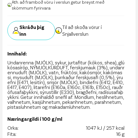
Ath. að framboð vöru í verslun getur breyst með
skömmum fyrirvara
Skráðu þig
Til að skoða vörur í
inn
Snjallverslun
Innihald:
Undanrenna (MJÓLK), sykur, jurtafitur (kókos, shea), glú
kósasíróp, NÝMJÓLKURDUFT, ferskjumauk (3%), undanr
ennuduft (MJÓLK), vatn, frúktósi, kakósmjör, kakómas
si, mysuduft (MJÓLK), þurrkaður ferskjusafi (0,5%), ýru
efni (E471, lesitín), smjör (MJÓLK), bindiefni (E412, E410,
E417, E407), litarefni (E160a, E160c, E161b, E150c), rauðr
ófusafaþykkni, sýrustillir (E330), bragðefni, radísusafaþ
ykkni. Getur innihaldið snefil af: Möndlum, heslihnetum,
valhnetum, kasjúhnetum, pekanhnetum, parahnetum,
pistasíuhnetum og makadamíuhnetum.
Næringargildi í 100 g/ml
Orka:
1047 kJ / 257 kcal
Fita:
16 g