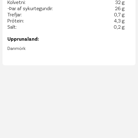
Kolvetni:
32 g
-Þar af sykurtegundir:
26 g
Trefjar:
0,7 g
Prótein:
4,3 g
Salt:
0,2 g
Upprunaland:
Danmörk