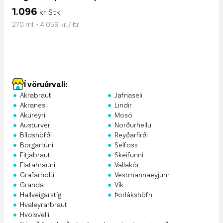
1.096
kr. Stk.
270 ml. - 4.059 kr. / ltr
Í vöruúrvali:
•
•
Akrabraut
Jafnaseli
•
•
Akranesi
Lindir
•
•
Akureyri
Mosó
•
•
Austurveri
Norðurhellu
•
•
Bíldshöfði
Reyðarfirði
•
•
Borgartúni
Selfoss
•
•
Fitjabraut
Skeifunni
•
•
Flatahrauni
Vallakór
•
•
Grafarholti
Vestmannaeyjum
•
•
Granda
Vík
•
•
Hallveigarstíg
Þorlákshöfn
•
Hvaleyrarbraut
•
Hvolsvelli