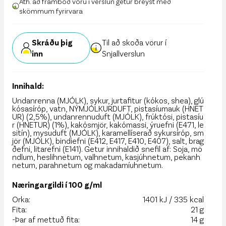
Ath. að framboð vöru í verslun getur breyst með
skömmum fyrirvara
Skráðu þig
Til að skoða vörur í
inn
Snjallverslun
Innihald:
Undanrenna (MJÓLK), sykur, jurtafitur (kókos, shea), glú
kósasíróp, vatn, NÝMJÓLKURDUFT, pistasíumauk (HNET
UR) (2,5%), undanrennuduft (MJÓLK), frúktósi, pistasíu
r (HNETUR) (1%), kakósmjör, kakómassi, ýruefni (E471, le
sitín), mysuduft (MJÓLK), karamellíserað sykursíróp, sm
jör (MJÓLK), bindiefni (E412, E417, E410, E407), salt, brag
ðefni, litarefni (E141). Getur innihaldið snefil af: Soja, mö
ndlum, heslihnetum, valhnetum, kasjúhnetum, pekanh
netum, parahnetum og makadamíuhnetum.
Næringargildi í 100 g/ml
Orka:
1401 kJ / 335 kcal
Fita:
21 g
-Þar af mettuð fita:
14 g