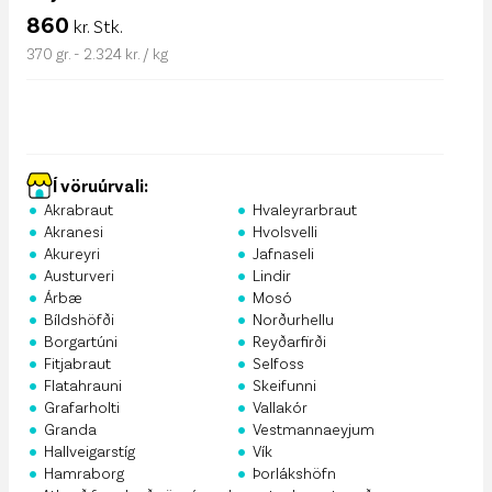
860
kr. Stk.
370 gr. - 2.324 kr. / kg
Í vöruúrvali:
•
•
Akrabraut
Hvaleyrarbraut
•
•
Akranesi
Hvolsvelli
•
•
Akureyri
Jafnaseli
•
•
Austurveri
Lindir
•
•
Árbæ
Mosó
•
•
Bíldshöfði
Norðurhellu
•
•
Borgartúni
Reyðarfirði
•
•
Fitjabraut
Selfoss
•
•
Flatahrauni
Skeifunni
•
•
Grafarholti
Vallakór
•
•
Granda
Vestmannaeyjum
•
•
Hallveigarstíg
Vík
•
•
Hamraborg
Þorlákshöfn