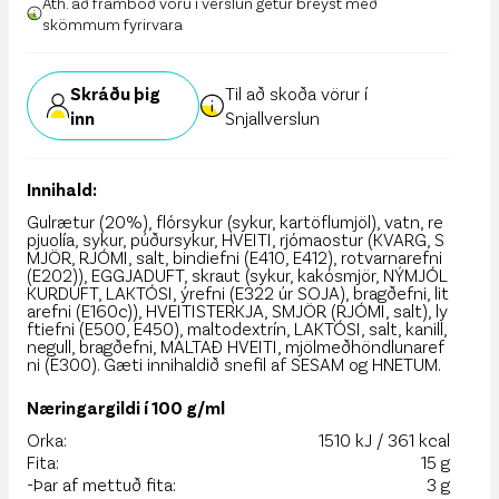
Ath. að framboð vöru í verslun getur breyst með
skömmum fyrirvara
Skráðu þig
Til að skoða vörur í
inn
Snjallverslun
Innihald:
Gulrætur (20%), flórsykur (sykur, kartöflumjöl), vatn, re
pjuolía, sykur, púðursykur, HVEITI, rjómaostur (KVARG, S
MJÖR, RJÓMI, salt, bindiefni (E410, E412), rotvarnarefni
(E202)), EGGJADUFT, skraut (sykur, kakósmjör, NÝMJÓL
KURDUFT, LAKTÓSI, ýrefni (E322 úr SOJA), bragðefni, lit
arefni (E160c)), HVEITISTERKJA, SMJÖR (RJÓMI, salt), ly
ftiefni (E500, E450), maltodextrín, LAKTÓSI, salt, kanill,
negull, bragðefni, MALTAÐ HVEITI, mjölmeðhöndlunaref
ni (E300). Gæti innihaldið snefil af SESAM og HNETUM.
Næringargildi í 100 g/ml
Orka:
1510 kJ / 361 kcal
Fita:
15 g
-Þar af mettuð fita:
3 g