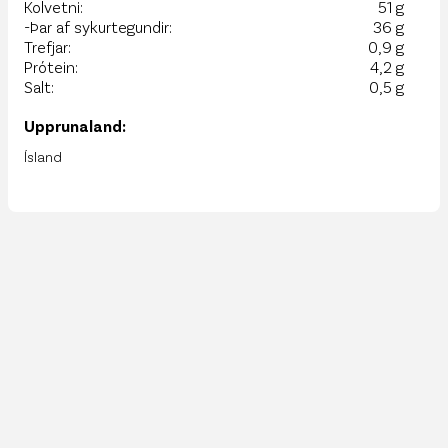
Kolvetni:
51 g
-Þar af sykurtegundir:
36 g
Trefjar:
0,9 g
Prótein:
4,2 g
Salt:
0,5 g
Upprunaland:
Ísland