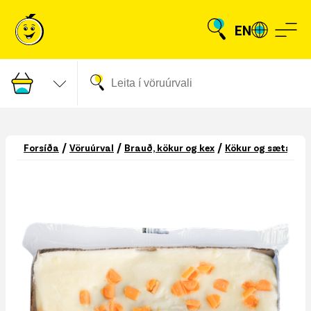
EN
/
/
/
Forsíða
Vöruúrval
Brauð, kökur og kex
Kökur og sætabra