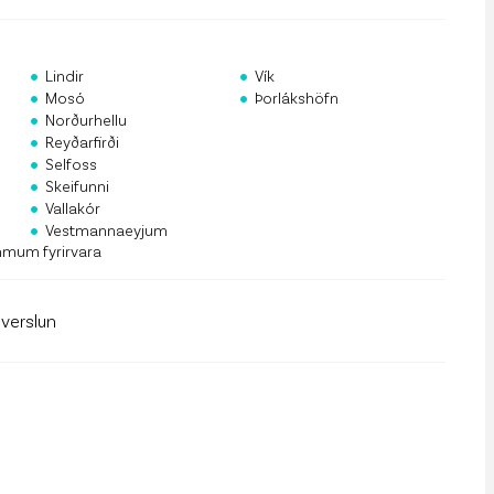
rf og mannauður
an Public API
•
•
Lindir
Vík
•
•
 á póstlista
Mosó
Þorlákshöfn
•
Norðurhellu
•
Reyðarfirði
•
Selfoss
•
Skeifunni
•
Vallakór
•
Vestmannaeyjum
mmum fyrirvara
llverslun