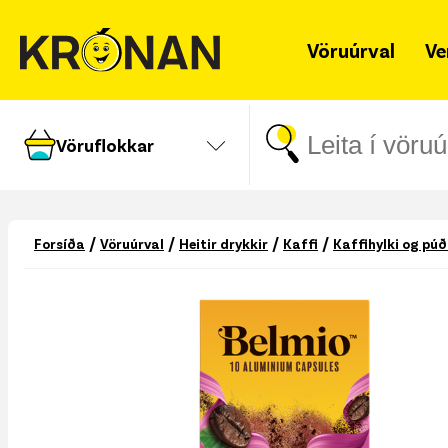
Vöruúrval
Ve
Vöruflokkar
/
/
/
/
Forsíða
Vöruúrval
Heitir drykkir
Kaffi
Kaffihylki og pú