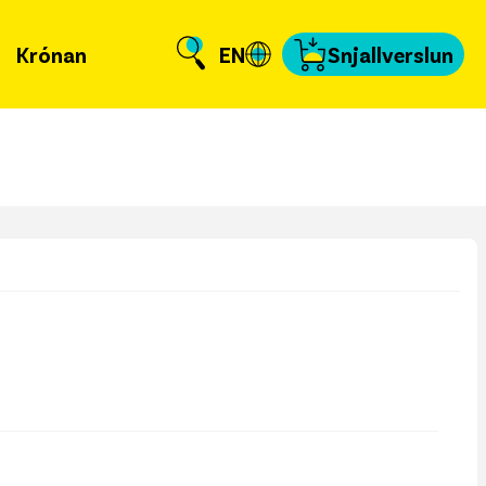
Krónan
EN
Snjallverslun
Krónuna
 er að frétta?
llverslun
nnað og skundað
, tengiliðir & fyrir
miðla
fakort
a að kvittun
a samband