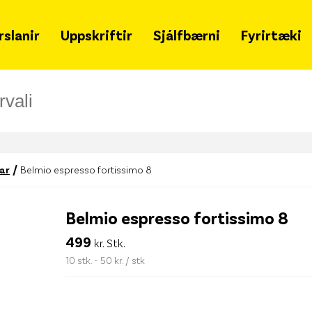
rslanir
Uppskriftir
Sjálfbærni
Fyrirtæki
Grænir mánudagar
Um 
Samfélagsleg ábyrgð
Hvað
Sjálfbærniskýrsla
Snja
Lýðheilsa
Ska
/
ðar
Belmio espresso fortissimo 8
Tímalína
Merki
fjöl
Belmio espresso fortissimo 8
Matarsóun
Gja
499
kr. Stk.
Styrkir
Leit
10 stk. - 50 kr. / stk
Merkileg merki
Haf
Svansvottun