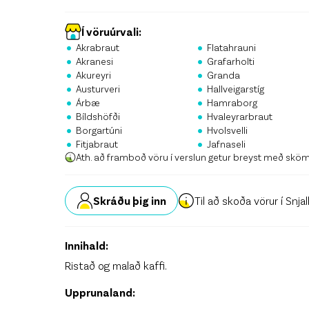
Stö
Krón
Í vöruúrvali:
•
•
Akrabraut
Flatahrauni
•
•
Skrá
Akranesi
Grafarholti
•
•
Akureyri
Granda
•
•
Austurveri
Hallveigarstíg
•
•
Árbæ
Hamraborg
•
•
Bíldshöfði
Hvaleyrarbraut
•
•
Borgartúni
Hvolsvelli
•
•
Fitjabraut
Jafnaseli
Ath. að framboð vöru í verslun getur breyst með skö
Skráðu þig inn
Til að skoða vörur í Snja
Innihald:
Ristað og malað kaffi.
Upprunaland: