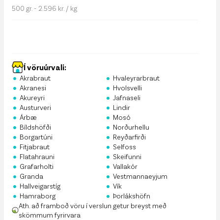
500 gr. - 2.596 kr. / kg
Í vöruúrvali:
•
•
Akrabraut
Hvaleyrarbraut
•
•
Akranesi
Hvolsvelli
•
•
Akureyri
Jafnaseli
•
•
Austurveri
Lindir
•
•
Árbæ
Mosó
•
•
Bíldshöfði
Norðurhellu
•
•
Borgartúni
Reyðarfirði
•
•
Fitjabraut
Selfoss
•
•
Flatahrauni
Skeifunni
•
•
Grafarholti
Vallakór
•
•
Granda
Vestmannaeyjum
•
•
Hallveigarstíg
Vík
•
•
Hamraborg
Þorlákshöfn
Ath. að framboð vöru í verslun getur breyst með
skömmum fyrirvara