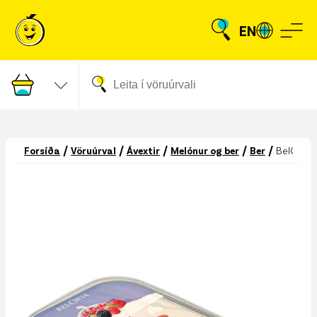
EN
/
/
/
/
/
Forsíða
Vöruúrval
Ávextir
Melónur og ber
Ber
BelOrta 