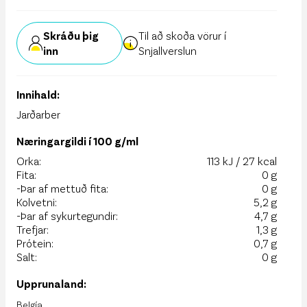
Skráðu þig
Til að skoða vörur í
inn
Snjallverslun
Innihald:
Jarðarber
Næringargildi í 100 g/ml
Orka:
113 kJ / 27 kcal
Fita:
0 g
-Þar af mettuð fita:
0 g
Kolvetni:
5,2 g
-Þar af sykurtegundir:
4,7 g
Trefjar:
1,3 g
Prótein:
0,7 g
Salt:
0 g
Upprunaland:
Belgía