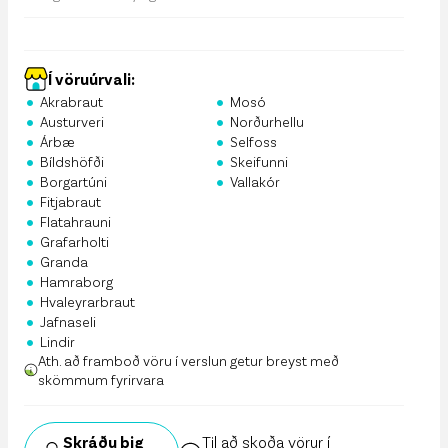
Í vöruúrvali:
•
•
Akrabraut
Mosó
•
•
Austurveri
Norðurhellu
•
•
Árbæ
Selfoss
•
•
Bíldshöfði
Skeifunni
•
•
Borgartúni
Vallakór
•
Fitjabraut
•
Flatahrauni
•
Grafarholti
•
Granda
•
Hamraborg
•
Hvaleyrarbraut
•
Jafnaseli
•
Lindir
Ath. að framboð vöru í verslun getur breyst með
skömmum fyrirvara
Skráðu þig
Til að skoða vörur í