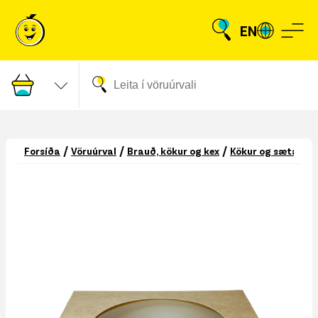
EN
/
/
/
Forsíða
Vöruúrval
Brauð, kökur og kex
Kökur og sætabra