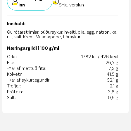
inn
Snjallverslun
Innihald:
Gulrótarstrimlar, púðursykur, hveiti, olía, egg, natron, ka
nill, salt Krem: Mascarpone, flórsykur
Næringargildi í 100 g/ml
Orka:
1782 kJ / 426 kcal
Fita:
26,7 g
-Þar af mettuð fita:
17,3 g
Kolvetni:
41,5 g
-Þar af sykurtegundir:
32,1 g
Trefjar:
2,1 g
Prótein:
3,8 g
Salt:
0,5 g