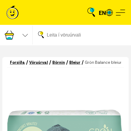
EN
/
/
/
/
Forsíða
Vöruúrval
Börnin
Bleiur
Grön Balance bleiur junior