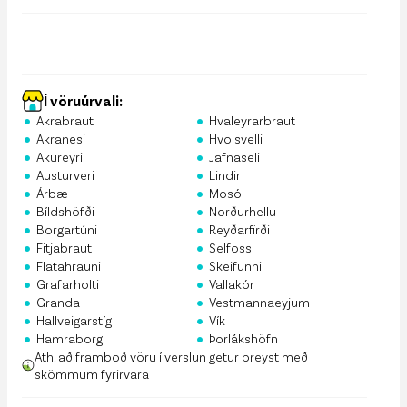
Í vöruúrvali:
•
•
Akrabraut
Hvaleyrarbraut
•
•
Akranesi
Hvolsvelli
•
•
Akureyri
Jafnaseli
•
•
Austurveri
Lindir
•
•
Árbæ
Mosó
•
•
Bíldshöfði
Norðurhellu
•
•
Borgartúni
Reyðarfirði
•
•
Fitjabraut
Selfoss
•
•
Flatahrauni
Skeifunni
•
•
Grafarholti
Vallakór
•
•
Granda
Vestmannaeyjum
•
•
Hallveigarstíg
Vík
•
•
Hamraborg
Þorlákshöfn
Ath. að framboð vöru í verslun getur breyst með
skömmum fyrirvara