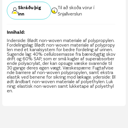
Skráðu þig
Til að skoða vörur í
inn
Snjallverslun
Innihald:
Inderside: Blødt non-woven materiale af polypropylen.
Fordelingslag: Blødt non-woven materiale af polypropy
len med et kanalsystem for bedre fordeling af urinen.
Sugende lag: 40% cellulosemasse fra bæredygtig skov
drift og 60% SAP, som er små kugler af superabsorber
ende polyacrylat, der kan opsuge væske svarende til
30 gange deres egen vægt. Væskespærre: Fugtafvise
nde barriere af non-woven polypropylen, samt ekstra
elastik ved benene for sikring mod lækage. yderside: Bl
ødt åndbart non-woven materiale af polyethylen. Luk
ning: elastisk non-woven samt lukketape af polyethyl
en.