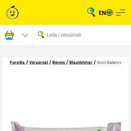
EN
/
/
/
/
Forsíða
Vöruúrval
Börnin
Blautklútar
Grön Balance blau