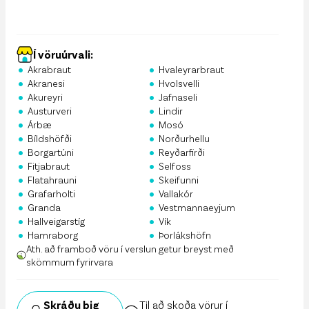
Í vöruúrvali:
•
•
Akrabraut
Hvaleyrarbraut
•
•
Akranesi
Hvolsvelli
•
•
Akureyri
Jafnaseli
•
•
Austurveri
Lindir
•
•
Árbæ
Mosó
•
•
Bíldshöfði
Norðurhellu
•
•
Borgartúni
Reyðarfirði
•
•
Fitjabraut
Selfoss
•
•
Flatahrauni
Skeifunni
•
•
Grafarholti
Vallakór
•
•
Granda
Vestmannaeyjum
•
•
Hallveigarstíg
Vík
•
•
Hamraborg
Þorlákshöfn
Ath. að framboð vöru í verslun getur breyst með
skömmum fyrirvara
Skráðu þig
Til að skoða vörur í