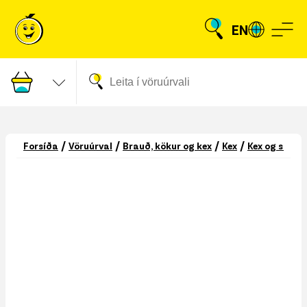
EN
/
/
/
/
Forsíða
Vöruúrval
Brauð, kökur og kex
Kex
Kex og smák