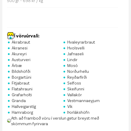
500 gr. - 698 kr. / kg
Í vöruúrvali:
•
•
Akrabraut
Hvaleyrarbraut
•
•
Akranesi
Hvolsvelli
•
•
Akureyri
Jafnaseli
•
•
Austurveri
Lindir
•
•
Árbæ
Mosó
•
•
Bíldshöfði
Norðurhellu
•
•
Borgartúni
Reyðarfirði
•
•
Fitjabraut
Selfoss
•
•
Flatahrauni
Skeifunni
•
•
Grafarholti
Vallakór
•
•
Granda
Vestmannaeyjum
•
•
Hallveigarstíg
Vík
•
•
Hamraborg
Þorlákshöfn
Ath. að framboð vöru í verslun getur breyst með
skömmum fyrirvara