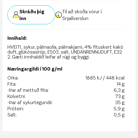
Skráðu þig
Til að skoða vörur í
inn
Snjallverslun
Innihald:
HVEITI, sykur, pálmaolía, pálmakjarni, 4% fituskert kakó
duft, glúkósasíróp, E503, salt, UNDANRENNUDUFT, E32
2. Gæti innihaldið leifar af rúgi og byggi.
Næringargildi í 100 g/ml
Orka:
1885 kJ / 448 kcal
Fita:
14 g
-Þar af mettuð fita:
6,3 g
Kolvetni:
73 g
-Þar af sykurtegundir:
35 g
Prótein:
5,9 g
Salt:
0,5 g