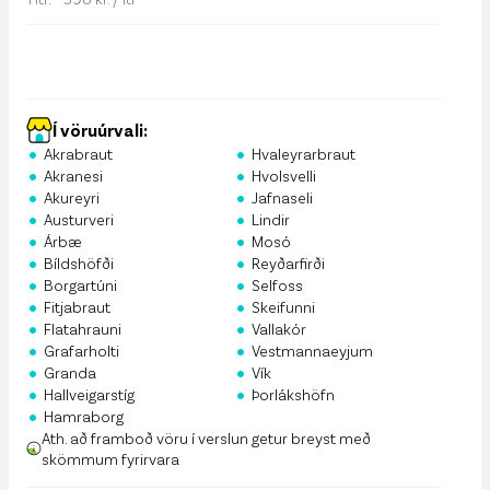
Í vöruúrvali:
•
•
Akrabraut
Hvaleyrarbraut
•
•
Akranesi
Hvolsvelli
•
•
Akureyri
Jafnaseli
•
•
Austurveri
Lindir
•
•
Árbæ
Mosó
•
•
Bíldshöfði
Reyðarfirði
•
•
Borgartúni
Selfoss
•
•
Fitjabraut
Skeifunni
•
•
Flatahrauni
Vallakór
•
•
Grafarholti
Vestmannaeyjum
•
•
Granda
Vík
•
•
Hallveigarstíg
Þorlákshöfn
•
Hamraborg
Ath. að framboð vöru í verslun getur breyst með
skömmum fyrirvara