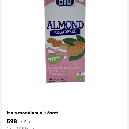
Isola möndlumjólk ósæt
598
kr. Stk.
1 ltr. - 598 kr. / ltr