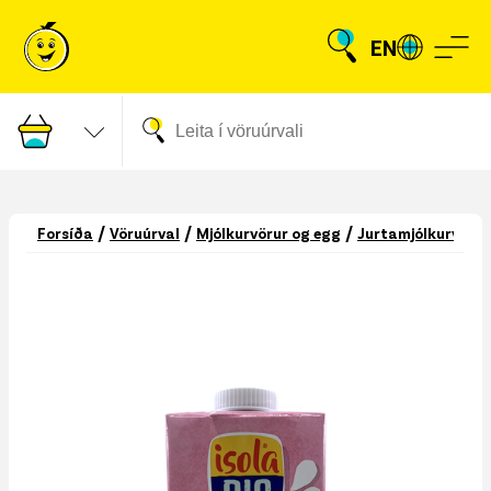
EN
/
/
/
Forsíða
Vöruúrval
Mjólkurvörur og egg
Jurtamjólkurvara