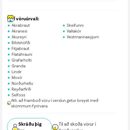
Í vöruúrvali:
•
•
Akrabraut
Skeifunni
•
•
Akranesi
Vallakór
•
•
Akureyri
Vestmannaeyjum
•
Bíldshöfði
•
Fitjabraut
•
Flatahrauni
•
Grafarholti
•
Granda
•
Lindir
•
Mosó
•
Norðurhellu
•
Reyðarfirði
•
Selfoss
Ath. að framboð vöru í verslun getur breyst með
skömmum fyrirvara
Skráðu þig
Til að skoða vörur í