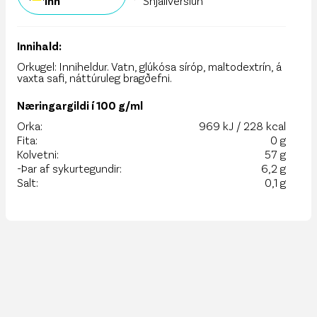
inn
Snjallverslun
Innihald:
Orkugel: Inniheldur. Vatn, glúkósa síróp, maltodextrín, á
vaxta safi, náttúruleg bragðefni.
Næringargildi í 100 g/ml
Orka:
969 kJ / 228 kcal
Fita:
0 g
Kolvetni:
57 g
-Þar af sykurtegundir:
6,2 g
Salt:
0,1 g