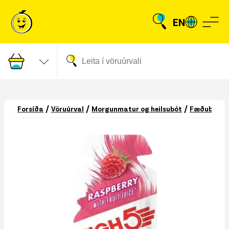
EN
/
/
/
Forsíða
Vöruúrval
Morgunmatur og heilsubót
Fæðubótae