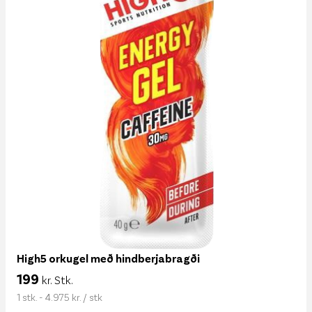
High5 orkugel með hindberjabragði
199
kr. Stk.
1 stk. - 4.975 kr. / stk