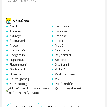
420 gr. - 1.476 kr. / kg
Í vöruúrvali:
•
•
Akrabraut
Hvaleyrarbraut
•
•
Akranesi
Hvolsvelli
•
•
Akureyri
Jafnaseli
•
•
Austurveri
Lindir
•
•
Árbæ
Mosó
•
•
Bíldshöfði
Norðurhellu
•
•
Borgartúni
Reyðarfirði
•
•
Fitjabraut
Selfoss
•
•
Flatahrauni
Skeifunni
•
•
Grafarholti
Vallakór
•
•
Granda
Vestmannaeyjum
•
•
Hallveigarstíg
Vík
•
•
Hamraborg
Þorlákshöfn
Ath. að framboð vöru í verslun getur breyst með
skömmum fyrirvara