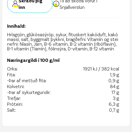
Skráðu þig
Til að skoða vörur í
inn
Snjallverslun
Innihald:
Hrísgrjón, glúkósasýróp, sykur, fituskert kakóduft, kakó
massi, salt, byggmalt þykkni, bragðefni. Vítamín og stei
nefni: Níasín, Járn, B-6 vítamín, B-2 vítamín (ríbóflavin),
B-1 vítamín (Tíamín), fólinsýra, D-vítamín, B-12 vítamín
Næringargildi í 100 g/ml
Orka:
1921 kJ / 382 kcal
Fita:
1,9 g
-Þar af mettuð fita:
0,9 g
Kolvetni:
84 g
-Þar af sykurtegundir:
17 g
Trefjar:
3 g
Prótein:
6,3 g
Salt:
0,7 g