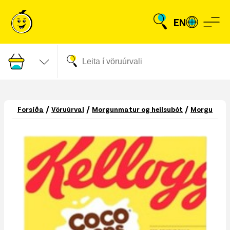
EN
/
/
/
Forsíða
Vöruúrval
Morgunmatur og heilsubót
Morgunmat