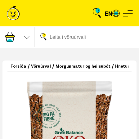
EN
/
/
/
Forsíða
Vöruúrval
Morgunmatur og heilsubót
Hnetur og 