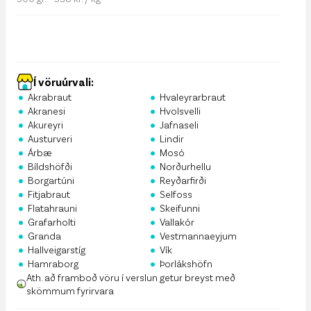
Í vöruúrvali:
•
•
Akrabraut
Hvaleyrarbraut
•
•
Akranesi
Hvolsvelli
•
•
Akureyri
Jafnaseli
•
•
Austurveri
Lindir
•
•
Árbæ
Mosó
•
•
Bíldshöfði
Norðurhellu
•
•
Borgartúni
Reyðarfirði
•
•
Fitjabraut
Selfoss
•
•
Flatahrauni
Skeifunni
•
•
Grafarholti
Vallakór
•
•
Granda
Vestmannaeyjum
•
•
Hallveigarstíg
Vík
•
•
Hamraborg
Þorlákshöfn
Ath. að framboð vöru í verslun getur breyst með
skömmum fyrirvara