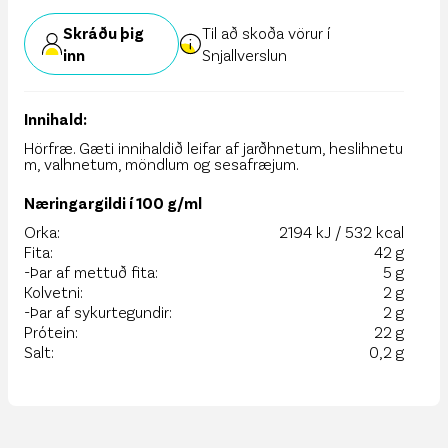
Skráðu þig
Til að skoða vörur í
inn
Snjallverslun
Innihald:
Hörfræ. Gæti innihaldið leifar af jarðhnetum, heslihnetu
m, valhnetum, möndlum og sesafræjum.
Næringargildi í 100 g/ml
Orka:
2194 kJ / 532 kcal
Fita:
42 g
-Þar af mettuð fita:
5 g
Kolvetni:
2 g
-Þar af sykurtegundir:
2 g
Prótein:
22 g
Salt:
0,2 g