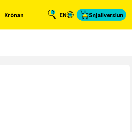
Krónan
EN
Snjallverslun
Krónuna
 er að frétta?
llverslun
nnað og skundað
, tengiliðir & fyrir
miðla
fakort
a að kvittun
a samband