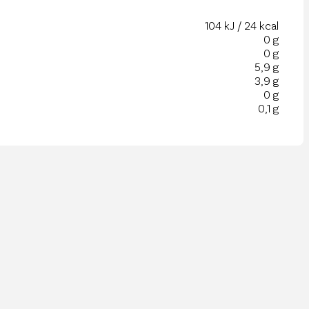
104 kJ / 24 kcal
0 g
0 g
5,9 g
3,9 g
0 g
0,1 g