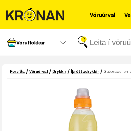
Vöruúrval
Ve
Vöruflokkar
/
/
/
/
Forsíða
Vöruúrval
Drykkir
Íþróttadrykkir
Gatorade lem