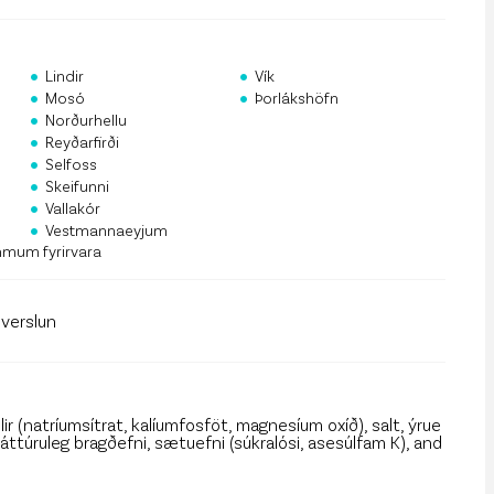
rf og mannauður
an Public API
•
•
Lindir
Vík
•
•
 á póstlista
Mosó
Þorlákshöfn
•
Norðurhellu
•
Reyðarfirði
•
Selfoss
•
Skeifunni
•
Vallakór
•
Vestmannaeyjum
mmum fyrirvara
llverslun
llir (natríumsítrat, kalíumfosföt, magnesíum oxíð), salt, ýrue
 náttúruleg bragðefni, sætuefni (súkralósi, asesúlfam K), and