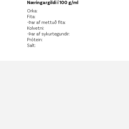
Næringargildi í 100 g/ml
Orka:
Fita:
-Þar af mettuð fita:
Kolvetni:
-Þar af sykurtegundir:
Prótein:
Salt: