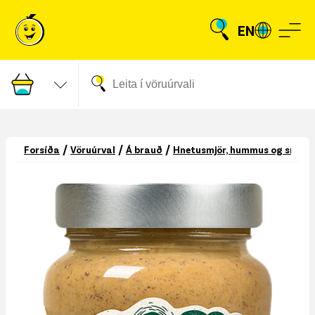
EN
/
/
/
Forsíða
Vöruúrval
Á brauð
Hnetusmjör, hummus og smurá