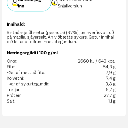
inn
Snjallverslun
Innihald:
Ristaðar jarðhnetur (peanuts) (97%), umhverfisvottuð
pálmaolía, sjávarsalt. Án viðbætts sykurs. Getur innihal
dið leifar af öðrum hnetutegundum.
Næringargildi í 100 g/ml
Orka:
2660 kJ / 643 kcal
Fita:
54,3 g
-Þar af mettuð fita:
7,9 g
Kolvetni:
7,4 g
-Þar af sykurtegundir:
3,8 g
Trefjar:
6,7 g
Prótein:
27,7 g
Salt:
1,1 g