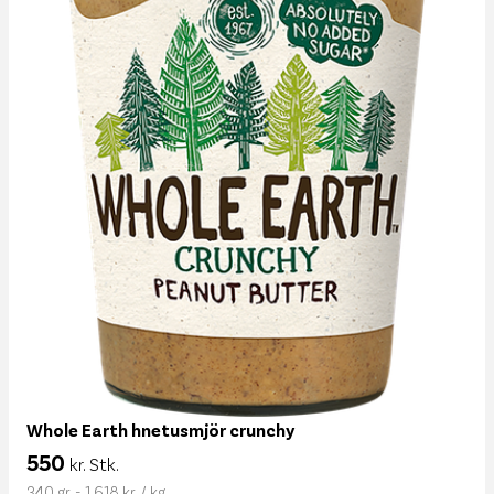
Whole Earth hnetusmjör crunchy
550
kr. Stk.
340 gr. - 1.618 kr. / kg