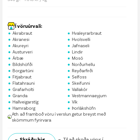
Í vöruúrvali:
•
•
Akrabraut
Hvaleyrarbraut
•
•
Akranesi
Hvolsvelli
•
•
Akureyri
Jafnaseli
•
•
Austurveri
Lindir
•
•
Árbæ
Mosó
•
•
Bíldshöfði
Norðurhellu
•
•
Borgartúni
Reyðarfirði
•
•
Fitjabraut
Selfoss
•
•
Flatahrauni
Skeifunni
•
•
Grafarholti
Vallakór
•
•
Granda
Vestmannaeyjum
•
•
Hallveigarstíg
Vík
•
•
Hamraborg
Þorlákshöfn
Ath. að framboð vöru í verslun getur breyst með
skömmum fyrirvara
Skráðu þig
Til að skoða vörur í