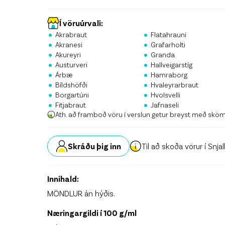
Stö
Krón
Í vöruúrvali:
•
•
Akrabraut
Flatahrauni
•
•
Skrá
Akranesi
Grafarholti
•
•
Akureyri
Granda
•
•
Austurveri
Hallveigarstíg
•
•
Árbæ
Hamraborg
•
•
Bíldshöfði
Hvaleyrarbraut
•
•
Borgartúni
Hvolsvelli
•
•
Fitjabraut
Jafnaseli
Ath. að framboð vöru í verslun getur breyst með skö
Skráðu þig inn
Til að skoða vörur í Snja
Innihald:
MÖNDLUR án hýðis.
Næringargildi í 100 g/ml