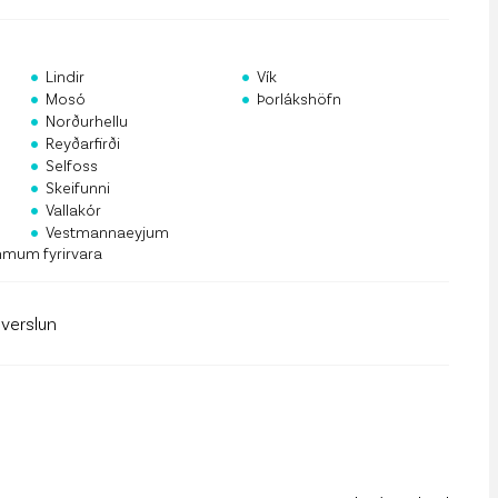
rf og mannauður
an Public API
•
•
Lindir
Vík
•
•
 á póstlista
Mosó
Þorlákshöfn
•
Norðurhellu
•
Reyðarfirði
•
Selfoss
•
Skeifunni
•
Vallakór
•
Vestmannaeyjum
mmum fyrirvara
llverslun