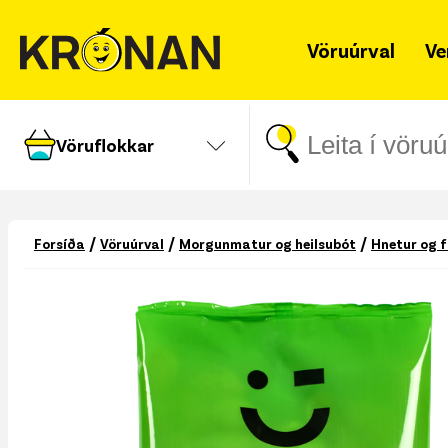
Vöruúrval
Ve
Vöruflokkar
/
/
/
Forsíða
Vöruúrval
Morgunmatur og heilsubót
Hnetur og 