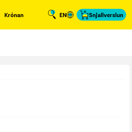
Krónan
EN
Snjallverslun
Krónuna
 er að frétta?
llverslun
nnað og skundað
, tengiliðir & fyrir
miðla
fakort
a að kvittun
a samband