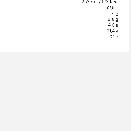
2535 kJ / 613 kcal
52,5 g
4 g
8,8 g
4,6 g
21,4 g
0,1 g